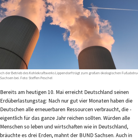
ch der Betrieb des Kohlekraftwerks Lippendorf trägt zum großen ökologischen Fußabdru
 Sachsen bei. Foto: Steffen Peschel
Bereits am heutigen 10. Mai erreicht Deutschland seinen
Erdüberlastungstag: Nach nur gut vier Monaten haben die
Deutschen alle erneuerbaren Ressourcen verbraucht, die ­
eigentlich für das ganze Jahr reichen sollten. Würden alle
Menschen so leben und wirtschaften wie in Deutschland,
bräuchte es drei Erden, mahnt der BUND Sachsen. Auch in