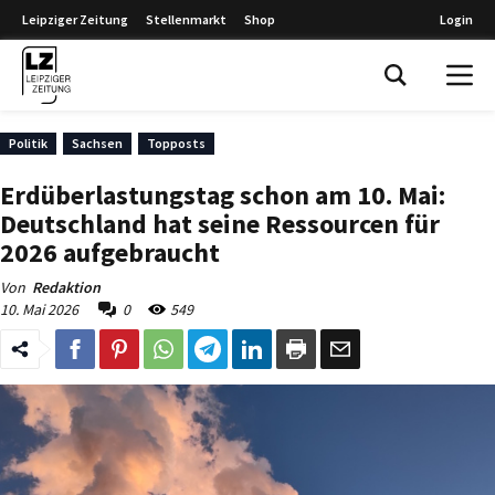
Leipziger Zeitung
Stellenmarkt
Shop
Login
Leipziger Zeitung
Politik
Sachsen
Topposts
Erdüberlastungstag schon am 10. Mai:
Deutschland hat seine Ressourcen für
2026 aufgebraucht
Von
Redaktion
10. Mai 2026
0
549