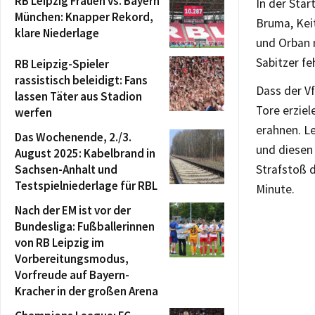
RB Leipzig Frauen vs. Bayern
In der Sta
München: Knapper Rekord,
Bruma, Kei
klare Niederlage
und Orban 
Sabitzer fe
RB Leipzig-Spieler
rassistisch beleidigt: Fans
Dass der V
lassen Täter aus Stadion
Tore erziel
werfen
erahnen. L
Das Wochenende, 2./3.
und diesen
August 2025: Kabelbrand in
Sachsen-Anhalt und
Strafstoß d
Testspielniederlage für RBL
Minute.
Nach der EM ist vor der
Bundesliga: Fußballerinnen
von RB Leipzig im
Vorbereitungsmodus,
Vorfreude auf Bayern-
Kracher in der großen Arena