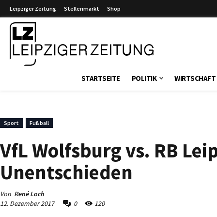
Leipziger Zeitung
Stellenmarkt
Shop
Leipziger Zeitung
STARTSEITE
POLITIK
WIRTSCHAFT
Sport
Fußball
VfL Wolfsburg vs. RB Lei
Unentschieden
Von
René Loch
12. Dezember 2017
0
120