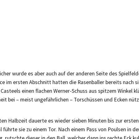
licher wurde es aber auch auf der anderen Seite des Spielfeld
e im ersten Abschnitt hatten die Rasenballer bereits nach s
Casteels einen flachen Werner-Schuss aus spitzem Winkel klä
eit bei – meist ungefährlichen – Torschüssen und Ecken nüt
ten Halbzeit dauerte es wieder sieben Minuten bis zur erste
 führte sie zu einem Tor. Nach einem Pass von Poulsen in de
, rutschte dieser in den Ball, welcher dann ins rechte Eck kul