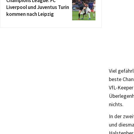
Champions League: FC
Liverpool und Juventus Turin
kommen nach Leipzig
Viel gefähr
beste Chanc
VfL-Keeper 
Überlegenh
nichts.
In der zwei
und diesmal
Halstenberg