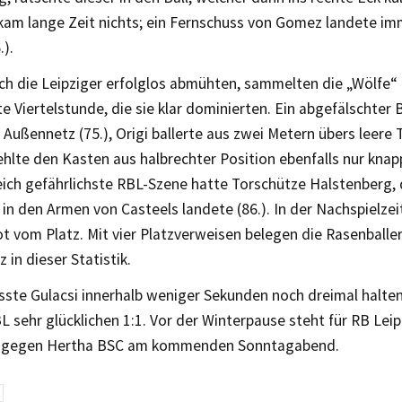
kam lange Zeit nichts; ein Fernschuss von Gomez landete i
.).
ch die Leipziger erfolglos abmühten, sammelten die „Wölfe“ 
zte Viertelstunde, die sie klar dominierten. Ein abgefälschter
Außennetz (75.), Origi ballerte aus zwei Metern übers leere T
ehlte den Kasten aus halbrechter Position ebenfalls nur knapp
ich gefährlichste RBL-Szene hatte Torschütze Halstenberg,
in den Armen von Casteels landete (86.). In der Nachspielz
t vom Platz. Mit vier Platzverweisen belegen die Rasenballe
 in dieser Statistik.
ste Gulacsi innerhalb weniger Sekunden noch dreimal halten.
L sehr glücklichen 1:1. Vor der Winterpause steht für RB Leip
m gegen Hertha BSC am kommenden Sonntagabend.