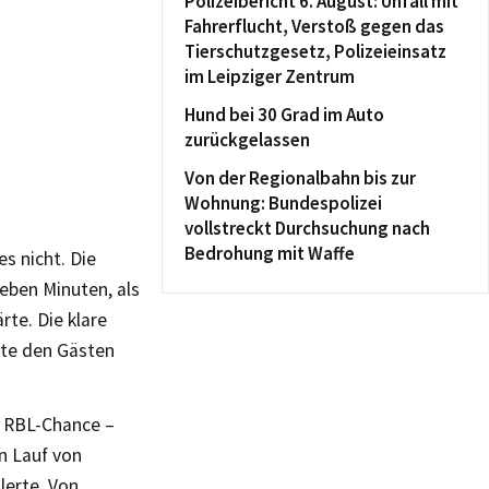
Polizeibericht 6. August: Unfall mit
Fahrerflucht, Verstoß gegen das
Tierschutzgesetz, Polizeieinsatz
im Leipziger Zentrum
Hund bei 30 Grad im Auto
zurückgelassen
Von der Regionalbahn bis zur
Wohnung: Bundespolizei
vollstreckt Durchsuchung nach
Bedrohung mit Waffe
es nicht. Die
ieben Minuten, als
rte. Die klare
zte den Gästen
n RBL-Chance –
n Lauf von
lerte. Von