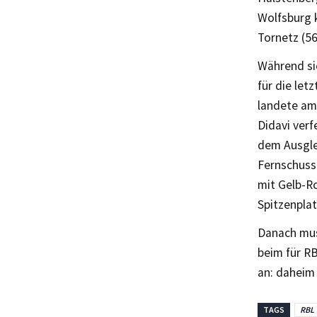
Wolfsburg 
Tornetz (56
Während si
für die let
landete am 
Didavi verf
dem Ausgle
Fernschuss 
mit Gelb-Ro
Spitzenplatz
Danach mus
beim für RB
an: dahei
TAGS
RBL