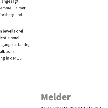
n angesagt.
 Demme, Laimer
Forsberg und
 jeweils drei
icht einmal
chgang zustande,
halb zum
ng in der 15.
Melder