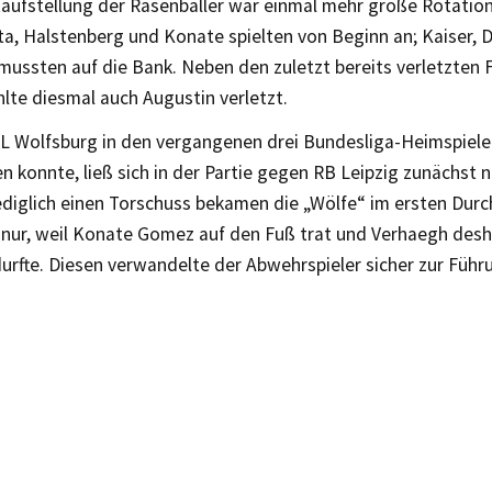
rtaufstellung der Rasenballer war einmal mehr große Rotatio
ta, Halstenberg und Konate spielten von Beginn an; Kaiser,
mussten auf die Bank. Neben den zuletzt bereits verletzten 
hlte diesmal auch Augustin verletzt.
fL Wolfsburg in den vergangenen drei Bundesliga-Heimspielen
en konnte, ließ sich in der Partie gegen RB Leipzig zunächst n
ediglich einen Torschuss bekamen die „Wölfe“ im ersten Dur
 nur, weil Konate Gomez auf den Fuß trat und Verhaegh des
urfte. Diesen verwandelte der Abwehrspieler sicher zur Führu