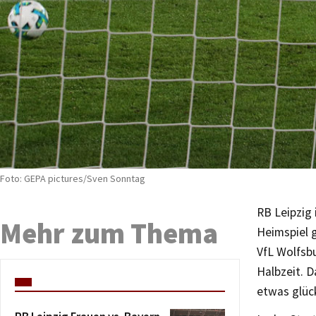
Foto: GEPA pictures/Sven Sonntag
RB Leipzig
Mehr zum Thema
Heimspiel 
VfL Wolfsbu
Halbzeit. 
etwas glück