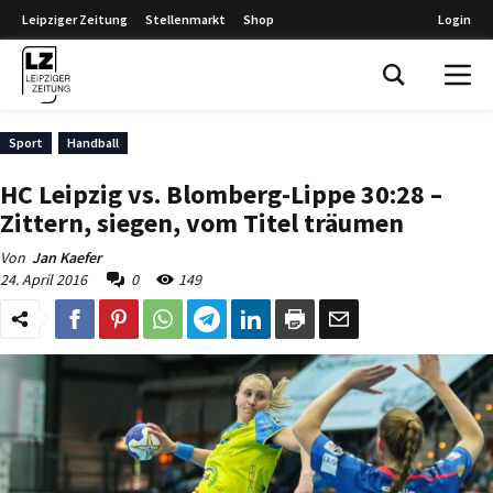
Leipziger Zeitung
Stellenmarkt
Shop
Login
Leipziger Zeitung
Sport
Handball
HC Leipzig vs. Blomberg-Lippe 30:28 –
Zittern, siegen, vom Titel träumen
Von
Jan Kaefer
24. April 2016
0
149