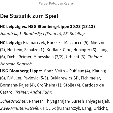
Partie. Foto: Jan Kaefer
Die Statistik zum Spiel
HC Leipzig vs. HSG Blomberg-Lippe 30:28 (18:13)
Handball, 1. Bundesliga (Frauen), 23. Spieltag
HC Leipzig:
Kramarczyk, Kurzke – Mazzucco (5), Mietzner
(2), Hertlein, Schulze (1), Kudlacz-Gloc, Hubinger (6), Lang
(6), Diehl, Reimer, Minevskaja (7/2), Urbicht (3).
Trainer:
Norman Rentsch
.
HSG Blomberg-Lippe:
Monz, Veith – Rüffieux (4), Klaunig
(6), F.Müller, Pavlovic (5/3), Buklarewicz (4), Pichlmeier,
Bormann-Rajes (4), Großheim (1), Stolle (4), Cardoso de
Castro.
Trainer: André Fuhr
.
Schiedsrichter:
Ramesh Thiyagarajah/ Suresh Thiyagarajah.
Zwei-Minuten-Strafen:
HCL 5x (Kramarczyk, Lang, Urbicht,