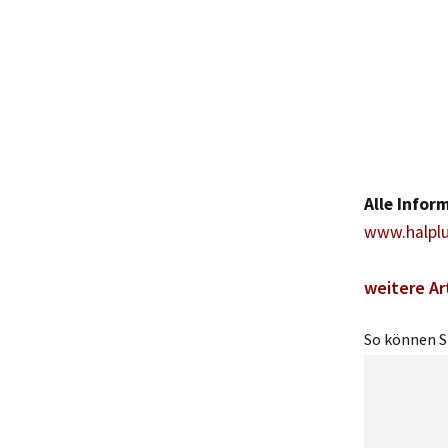
Alle Infor
www.halplu
weitere Ar
So können Si