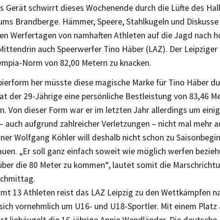
es Gerät schwirrt dieses Wochenende durch die Lüfte des Hal
ums Brandberge. Hämmer, Speere, Stahlkugeln und Diskusse
llen Werfertagen von namhaften Athleten auf die Jagd nach 
Mittendrin auch Speerwerfer Tino Häber (LAZ). Der Leipziger 
Olympia-Norm von 82,00 Metern zu knacken.
pierform her müsste diese magische Marke für Tino Häber dur
at der 29-Jährige eine persönliche Bestleistung von 83,46 M
. Von dieser Form war er im letzten Jahr allerdings um einig
– auch aufgrund zahlreicher Verletzungen – nicht mal mehr a
iner Wolfgang Köhler will deshalb nicht schon zu Saisonbeg
auen. „Er soll ganz einfach soweit wie möglich werfen bezie
über die 80 Meter zu kommen“, lautet somit die Marschrichtu
chmittag.
amt 13 Athleten reist das LAZ Leipzig zu den Wettkämpfen na
 sich vornehmlich um U16- und U18-Sportler. Mit einem Platz