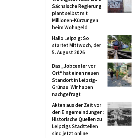
Sächsische Regierung
plant selbst mit
Millionen-Kürzungen
beim Wohngeld
Hallo Leipzig: So
startet Mittwoch, der
5. August 2026
Das „Jobcenter vor
Ort“ hat einen neuen
Standort in Leipzig-
Grünau. Wir haben
nachgefragt
Akten aus der Zeit vor
den Eingemeindungen:
Historische Quellen zu
Leipzigs Stadtteilen
sind jetzt online