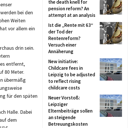
the death knell for
lenser
pension reform? An
 werden bei den
attempt at an analysis
hohen Weiten
Ist die „Rente mit 63“
hat vor allem ein
der Tod der
Rentenreform?
Versuch einer
chaus drin sein.
Annäherung
etern
New initiative:
es entfernt,
Childcare fees in
uf 80 Meter.
Leipzig to be adjusted
inn übermäßg
to reflect rising
childcare costs
hungsweise
ng für den späten
Neuer Vorstoß:
Leipziger
Elternbeiträge sollen
ch Halle. Dabei
an steigende
 auf dem
Betreuungskosten