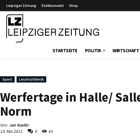
Leipziger Zeitung
Stellenmarkt
Shop
Leipziger Zeitung
STARTSEITE
POLITIK
WIRTSCHAFT
Sport
Leichtathletik
Werfertage in Halle/ Sall
Norm
Von
Jan Kaefer
19. Mai 2012
0
43