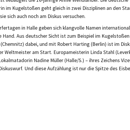
st liebäugelt die 16-jährige Annie Wendländer. Die deutsche
in im Kugelstoßen geht gleich in zwei Disziplinen an den Sta
sie sich auch noch am Diskus versuchen.
fertagen in Halle geben sich klangvolle Namen internationale
ie Hand. Aus deutscher Sicht ist zum Beispiel im Kugelstoße
 (Chemnitz) dabei, und mit Robert Harting (Berlin) ist im Di
er Weltmeister am Start. Europameisterin Linda Stahl (Lever
okalmatadorin Nadine Müller (Halle/S.) – ihres Zeichens Viz
Diskuswurf. Und diese Aufzählung ist nur die Spitze des Eis