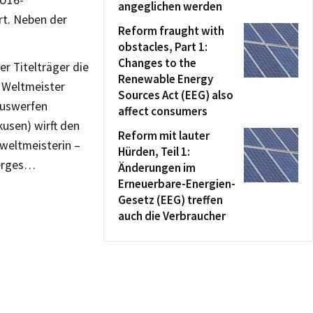
 U16-
angeglichen werden
rt. Neben der
Reform fraught with
obstacles, Part 1:
Changes to the
r Titelträger die
Renewable Energy
n Weltmeister
Sources Act (EEG) also
skuswerfen
affect consumers
kusen) wirft den
Reform mit lauter
eweltmeisterin –
Hürden, Teil 1:
berges…
Änderungen im
Erneuerbare-Energien-
Gesetz (EEG) treffen
auch die Verbraucher