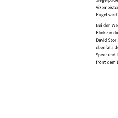
Siegerpode
Vizemeister
Kugel wird 
Bei den Wer
Klinke in d
David Storl
ebenfalls d
Speer und L
frönt dem 