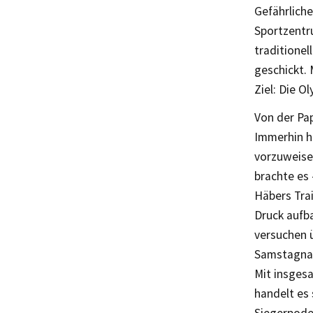
Gefährlich
Sportzentr
traditione
geschickt. 
Ziel: Die 
Von der Pa
Immerhin h
vorzuweisen
brachte es 
Häbers Tra
Druck aufb
versuchen 
Samstagna
Mit insges
handelt es