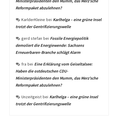
Ministerpräsidenten den Mumm, das Merz’sche
Reformpaket abzulehnen?
KarlderKleine
bei
Karlhelga – eine grüne Insel
trotzt der Gentrifizierungswelle
gerd stefan
bei
Fossile Energiepolitik
demoliert die Energiewende: Sachsens
Erneuerbaren-Branche schlägt Alarm
fra
bei
Eine Erklärung vom Geiseltalsee:
Haben die ostdeutschen CDU-
Ministerpräsidenten den Mumm, das Merz’sche
Reformpaket abzulehnen?
Unzeitgeist
bei
Karlhelga – eine grüne Insel
trotzt der Gentrifizierungswelle