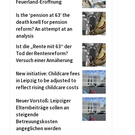
Feuerland-Eröffnung
Is the ‘pension at 63’ the
death knell for pension
reform? An attempt at an
analysis
Ist die „Rente mit 63“ der
Tod der Rentenreform?
Versuch einer Annäherung
New initiative: Childcare fees
in Leipzig to be adjusted to
reflect rising childcare costs
Neuer Vorstoß: Leipziger
Elternbeiträge sollen an
steigende
Betreuungskosten
angeglichen werden