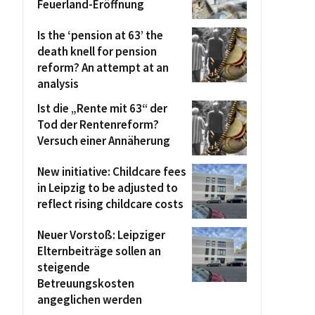
Feuerland-Eröffnung
Is the ‘pension at 63’ the
death knell for pension
reform? An attempt at an
analysis
Ist die „Rente mit 63“ der
Tod der Rentenreform?
Versuch einer Annäherung
New initiative: Childcare fees
in Leipzig to be adjusted to
reflect rising childcare costs
Neuer Vorstoß: Leipziger
Elternbeiträge sollen an
steigende
Betreuungskosten
angeglichen werden