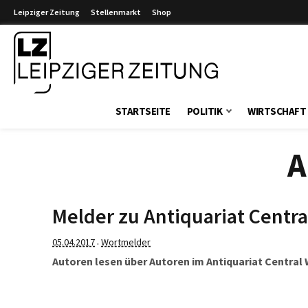
Leipziger Zeitung
Stellenmarkt
Shop
Leipziger Zeitung
STARTSEITE
POLITIK
WIRTSCHAFT
A
Melder zu Antiquariat Centr
05.04.2017
Wortmelder
·
Autoren lesen über Autoren im Antiquariat Central