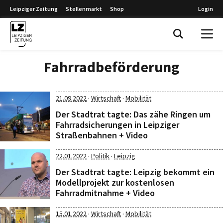
Leipziger Zeitung
Stellenmarkt
Shop
Login
Leipziger Zeitung
Fahrradbeförderung
·
·
21.09.2022
Wirtschaft
Mobilität
Der Stadtrat tagte: Das zähe Ringen um
Fahrradsicherungen in Leipziger
Straßenbahnen + Video
·
·
22.01.2022
Politik
Leipzig
Der Stadtrat tagte: Leipzig bekommt ein
Modellprojekt zur kostenlosen
Fahrradmitnahme + Video
·
·
15.01.2022
Wirtschaft
Mobilität