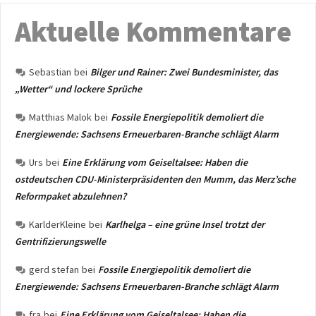
Aktuelle Kommentare
Sebastian
bei
Bilger und Rainer: Zwei Bundesminister, das
„Wetter“ und lockere Sprüche
Matthias Malok
bei
Fossile Energiepolitik demoliert die
Energiewende: Sachsens Erneuerbaren-Branche schlägt Alarm
Urs
bei
Eine Erklärung vom Geiseltalsee: Haben die
ostdeutschen CDU-Ministerpräsidenten den Mumm, das Merz’sche
Reformpaket abzulehnen?
KarlderKleine
bei
Karlhelga – eine grüne Insel trotzt der
Gentrifizierungswelle
gerd stefan
bei
Fossile Energiepolitik demoliert die
Energiewende: Sachsens Erneuerbaren-Branche schlägt Alarm
fra
bei
Eine Erklärung vom Geiseltalsee: Haben die