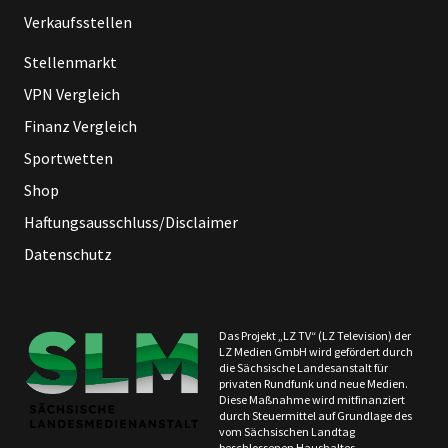
Verkaufsstellen
Stellenmarkt
VPN Vergleich
Finanz Vergleich
Sportwetten
Shop
Haftungsausschluss/Disclaimer
Datenschutz
Das Projekt „LZ TV“ (LZ Television) der
LZ Medien GmbH wird gefördert durch
die Sächsische Landesanstalt für
privaten Rundfunk und neue Medien.
Diese Maßnahme wird mitfinanziert
durch Steuermittel auf Grundlage des
vom Sächsischen Landtag
beschlossenen Haushaltes.