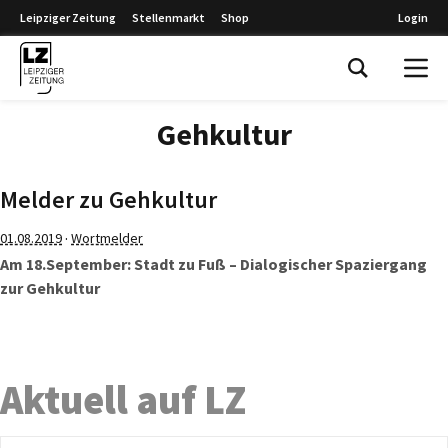
Leipziger Zeitung
Stellenmarkt
Shop
Login
Leipziger Zeitung
Gehkultur
Melder zu Gehkultur
·
01.08.2019
Wortmelder
Am 18.September: Stadt zu Fuß – Dialogischer Spaziergang
zur Gehkultur
Aktuell auf LZ