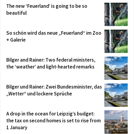
The new ‘Feuerland’ is going to be so
beautiful
So schön wird das neue „Feuerland“ im Zoo
+ Galerie
Bilger and Rainer: Two federal ministers,
the ‘weather’ and light-hearted remarks
Bilger und Rainer: Zwei Bundesminister, das
„Wetter“ und lockere Sprüche
A drop in the ocean for Leipzig’s budget:
the tax on second homes is set to rise from
1 January