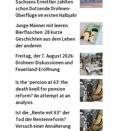
Sachsens Ermittler zählten
schon Dutzende Drohnen-
Überflüge im ersten Halbjahr
Junge Männer mit leeren
Bierflaschen: 28 kurze
Geschichten aus dem Leben
der anderen
Freitag, der 7. August 2026:
Drohnen-Diskussionen und
Feuerland-Eröffnung
Is the ‘pension at 63’ the
death knell for pension
reform? An attempt at an
analysis
Ist die „Rente mit 63“ der
Tod der Rentenreform?
Versuch einer Annäherung