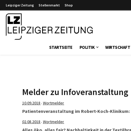
Leipziger Zeitung
Stellenmarkt
Shop
Leipziger Zeitung
STARTSEITE
POLITIK
WIRTSCHAFT
Melder zu Infoveranstaltung
10.09.2018
Wortmelder
·
Patientenveranstaltung im Robert-Koch-Klinikum: 
02.08.2018
Wortmelder
·
Alles öko, alles fair? Nachhaltigkeit in der Textilb