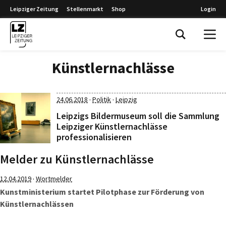
Leipziger Zeitung
Stellenmarkt
Shop
Login
Leipziger Zeitung
Künstlernachlässe
·
·
24.06.2018
Politik
Leipzig
Leipzigs Bildermuseum soll die Sammlung
Leipziger Künstlernachlässe
professionalisieren
Melder zu Künstlernachlässe
·
12.04.2019
Wortmelder
Kunstministerium startet Pilotphase zur Förderung von
Künstlernachlässen