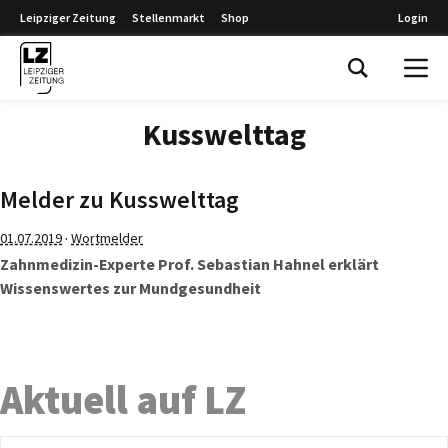
Leipziger Zeitung
Stellenmarkt
Shop
Login
Leipziger Zeitung
Kusswelttag
Melder zu Kusswelttag
·
01.07.2019
Wortmelder
Zahnmedizin-Experte Prof. Sebastian Hahnel erklärt
Wissenswertes zur Mundgesundheit
Aktuell auf LZ