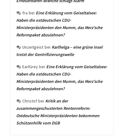
Erneuerbaren-Branche schlägt Alarm
fra
bei
Eine Erklärung vom Geiseltalsee:
Haben die ostdeutschen CDU-
Ministerpräsidenten den Mumm, das Merz’sche
Reformpaket abzulehnen?
Unzeitgeist
bei
Karlhelga – eine grüne Insel
trotzt der Gentrifizierungswelle
EarlGrey
bei
Eine Erklärung vom Geiseltalsee:
Haben die ostdeutschen CDU-
Ministerpräsidenten den Mumm, das Merz’sche
Reformpaket abzulehnen?
Christof
bei
Kritik an der
zusammengeschusterten Rentenreform:
Ostdeutsche Ministerpräsidenten bekommen
Schützenhilfe vom DGB