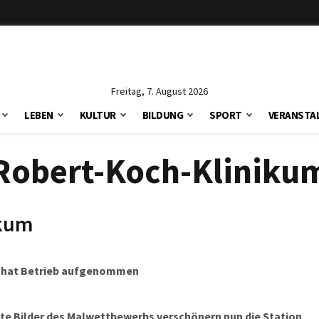
Freitag, 7. August 2026
LEBEN
KULTUR
BILDUNG
SPORT
VERANSTA
Robert-Koch-Kliniku
ikum
um hat Betrieb aufgenommen
ste Bilder des Malwettbewerbs verschönern nun die Station