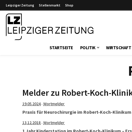
Leipziger Zeitung
Stellenmarkt
Shop
Leipziger Zeitung
STARTSEITE
POLITIK
WIRTSCHAFT
Melder zu Robert-Koch-Klin
19.05.2024
Wortmelder
·
Praxis für Neurochirurgie im Robert-Koch-Klinik
13.12.2018
Wortmelder
·
1 Jahr Kinderstation im Robert-Koch-Klinikum – Er