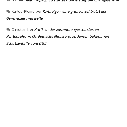
fra
bei
Hallo Leipzig: So startet Donnerstag, der 6. August 2026
KarlderKleine
bei
Karlhelga – eine grüne Insel trotzt der
Gentrifizierungswelle
Christian
bei
Kritik an der zusammengeschusterten
Rentenreform: Ostdeutsche Ministerpräsidenten bekommen
Schützenhilfe vom DGB