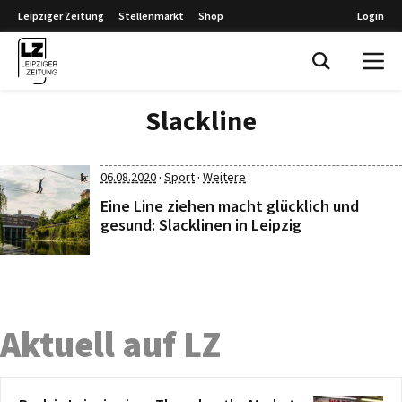
Leipziger Zeitung
Stellenmarkt
Shop
Login
Leipziger Zeitung
Slackline
·
·
06.08.2020
Sport
Weitere
Eine Line ziehen macht glücklich und
gesund: Slacklinen in Leipzig
Aktuell auf LZ