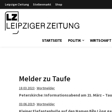
Leipziger Zeitung
Stellenmarkt
Shop
Leipziger Zeitung
STARTSEITE
POLITIK
WIRTSCHAFT
Melder zu Taufe
18.03.2023
Wortmelder
·
Peterskirche: Informations­abend am 21. März – Tauf
03.06.2019
Wortmelder
·
Kleiner Elefantenbulle auf den Namen Bền Lòng ge