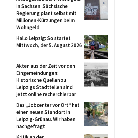
in Sachsen: Sächsische
Regierung plant selbst mit
Millionen-Kürzungen beim
Wohngeld
Hallo Leipzig: So startet
Mittwoch, der 5. August 2026
Akten aus der Zeit vor den
Eingemeindungen:
Historische Quellen zu
Leipzigs Stadtteilen sind
jetzt online recherchierbar
Das „Jobcenter vor Ort“ hat
einen neuen Standort in
Leipzig-Grünau. Wir haben
nachgefragt
Kritik an der