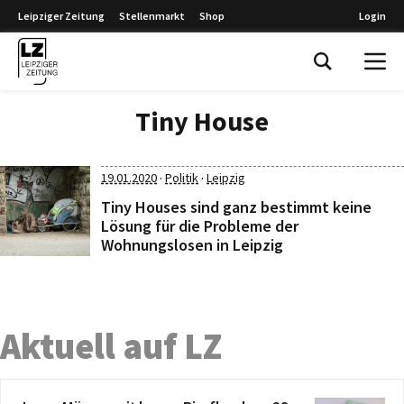
Leipziger Zeitung
Stellenmarkt
Shop
Login
Leipziger Zeitung
Tiny House
·
·
19.01.2020
Politik
Leipzig
Tiny Houses sind ganz bestimmt keine
Lösung für die Probleme der
Wohnungslosen in Leipzig
Aktuell auf LZ