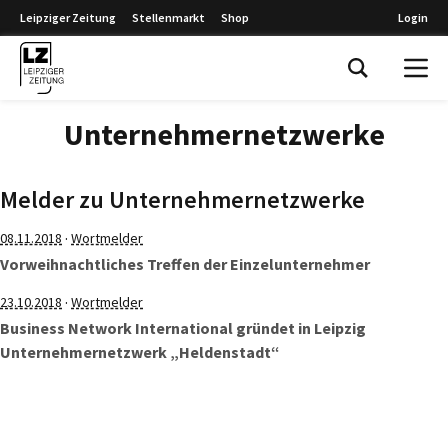
Leipziger Zeitung
Stellenmarkt
Shop
Login
Leipziger Zeitung
Unternehmernetzwerke
Melder zu Unternehmernetzwerke
·
08.11.2018
Wortmelder
Vorweihnachtliches Treffen der Einzelunternehmer
·
23.10.2018
Wortmelder
Business Network International gründet in Leipzig
Unternehmernetzwerk „Heldenstadt“