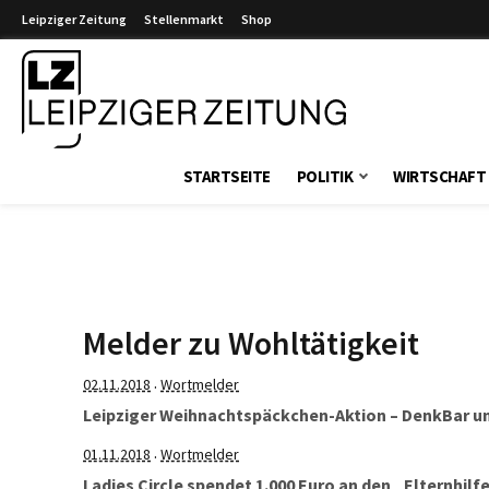
Leipziger Zeitung
Stellenmarkt
Shop
Leipziger Zeitung
STARTSEITE
POLITIK
WIRTSCHAFT
Melder zu Wohltätigkeit
02.11.2018
Wortmelder
·
Leipziger Weihnachtspäckchen-Aktion – DenkBar 
01.11.2018
Wortmelder
·
Ladies Circle spendet 1.000 Euro an den „Elternhilfe