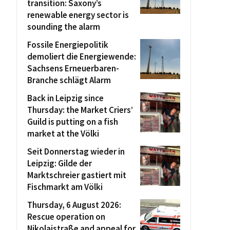
transition: Saxony’s
renewable energy sector is
sounding the alarm
Fossile Energiepolitik
demoliert die Energiewende:
Sachsens Erneuerbaren-
Branche schlägt Alarm
Back in Leipzig since
Thursday: the Market Criers’
Guild is putting on a fish
market at the Völki
Seit Donnerstag wieder in
Leipzig: Gilde der
Marktschreier gastiert mit
Fischmarkt am Völki
Thursday, 6 August 2026:
Rescue operation on
Nikolaistraße and appeal for