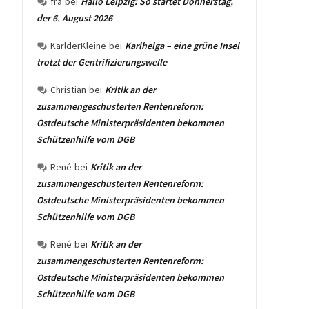
fra
bei
Hallo Leipzig: So startet Donnerstag,
der 6. August 2026
KarlderKleine
bei
Karlhelga – eine grüne Insel
trotzt der Gentrifizierungswelle
Christian
bei
Kritik an der
zusammengeschusterten Rentenreform:
Ostdeutsche Ministerpräsidenten bekommen
Schützenhilfe vom DGB
René
bei
Kritik an der
zusammengeschusterten Rentenreform:
Ostdeutsche Ministerpräsidenten bekommen
Schützenhilfe vom DGB
René
bei
Kritik an der
zusammengeschusterten Rentenreform:
Ostdeutsche Ministerpräsidenten bekommen
Schützenhilfe vom DGB