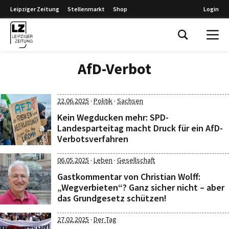
Leipziger Zeitung
Stellenmarkt
Shop
Login
Leipziger Zeitung
AfD-Verbot
·
·
22.06.2025
Politik
Sachsen
Kein Wegducken mehr: SPD-
Landesparteitag macht Druck für ein AfD-
Verbotsverfahren
·
·
06.05.2025
Leben
Gesellschaft
Gastkommentar von Christian Wolff:
„Wegverbieten“? Ganz sicher nicht – aber
das Grundgesetz schützen!
·
27.02.2025
Der Tag