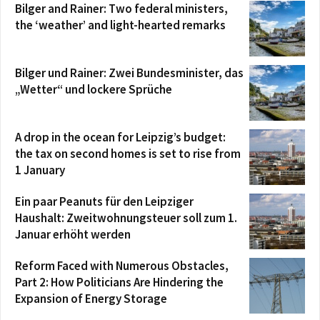
Bilger and Rainer: Two federal ministers,
the ‘weather’ and light-hearted remarks
Bilger und Rainer: Zwei Bundesminister, das
„Wetter“ und lockere Sprüche
A drop in the ocean for Leipzig’s budget:
the tax on second homes is set to rise from
1 January
Ein paar Peanuts für den Leipziger
Haushalt: Zweitwohnungsteuer soll zum 1.
Januar erhöht werden
Reform Faced with Numerous Obstacles,
Part 2: How Politicians Are Hindering the
Expansion of Energy Storage