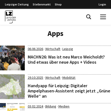
Leipziger Zeitung
Stellenmarkt
Shop
Login
Leipziger Zeitung
Apps
·
·
06.06.2026
Wirtschaft
Leipzig
MACHN26: Was ist neu Marco Weicholdt?
Und etwas über neue Apps + Videos
·
·
29.10.2025
Wirtschaft
Mobilität
Handyapp für Leipzig: Digitaler
Ampelphasen-Assistent zeigt jetzt „Grüne
Welle“ an
·
·
03.02.2024
Bildung
Medien