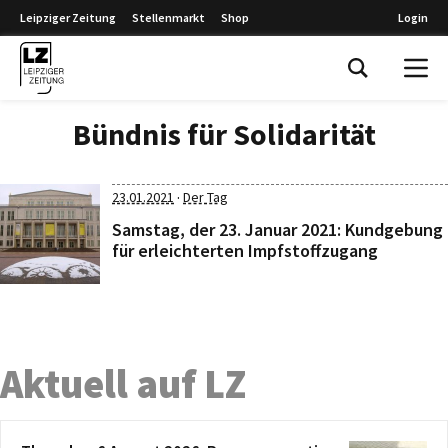
Leipziger Zeitung
Stellenmarkt
Shop
Login
Leipziger Zeitung
Bündnis für Solidarität
·
23.01.2021
Der Tag
Samstag, der 23. Januar 2021: Kundgebung
für erleichterten Impfstoffzugang
Aktuell auf LZ