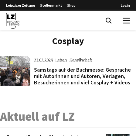
Leipziger Zeitung
Stellenmarkt
Shop
Login
Leipziger Zeitung
Cosplay
·
·
22.03.2026
Leben
Gesellschaft
Samstags auf der Buchmesse: Gespräche
mit Autorinnen und Autoren, Verlagen,
Besucherinnen und viel Cosplay + Videos
Aktuell auf LZ