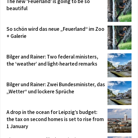
The new ‘Feuerland’ is going to be so
beautiful
So schön wird das neue „Feuerland“ im Zoo
+ Galerie
Bilger and Rainer: Two federal ministers,
the ‘weather’ and light-hearted remarks
Bilger und Rainer: Zwei Bundesminister, das
„Wetter“ und lockere Sprüche
A drop in the ocean for Leipzig’s budget:
the tax on second homes is set to rise from
1 January