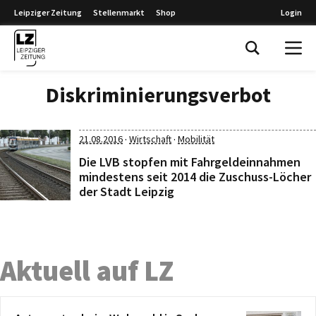
Leipziger Zeitung
Stellenmarkt
Shop
Login
Leipziger Zeitung
Diskriminierungsverbot
·
·
21.08.2016
Wirtschaft
Mobilität
Die LVB stopfen mit Fahrgeldeinnahmen
mindestens seit 2014 die Zuschuss-Löcher
der Stadt Leipzig
Aktuell auf LZ