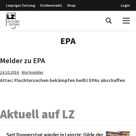
Leipziger Zeitung
Stellenmarkt
Shop
Login
Leipziger Zeitung
EPA
Melder zu EPA
·
14.10.2016
Wortmelder
Attac: Fluchtursachen bekämpfen heißt EPAs abschaffen
Aktuell auf LZ
Seit Donnerstag wieder in Leipzig: Gilde der