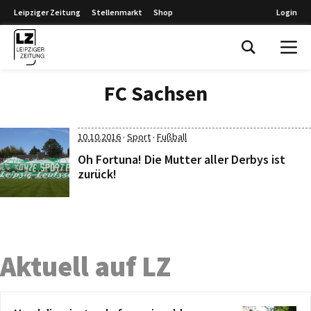
Leipziger Zeitung
Stellenmarkt
Shop
Login
Leipziger Zeitung
FC Sachsen
·
·
10.10.2016
Sport
Fußball
Oh Fortuna! Die Mutter aller Derbys ist
zurück!
Aktuell auf LZ