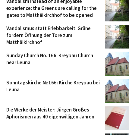
Vandalism instead of an enjoyable
experience: the Greens are calling for the
gates to Matthäikirchhof to be opened
Vandalismus statt Erlebbarkeit: Grüne
fordern Öffnung der Tore zum
Matthäikirchhof
Sunday Church No. 166: Kreypau Church
near Leuna
Sonntagskirche № 166: Kirche Kreypau bei
Leuna
Die Werke der Meister: Jürgen Großes
Aphorismen aus 40 eigenwilligen Jahren