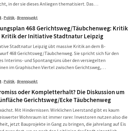
cht, in der sie dieses Anliegen thematisiert. Das
nungsamt hat sich jetzt ausführlich zur Petition und zu den
 geäußert, warum die Stadt im Sommer überhaupt ein
4
Politik
Brennpunkt
·
·
gs-Planverfahren für dieses Stück […]
ungsplan 468 Gerichtsweg/Täubchenweg: Kritik
 Kritik der Initiative Stadtnatur Leipzig
iative Stadtnatur Leipzig übt massive Kritik an dem B-
urf 468 Gerichtsweg/Täubchenweg. Sie spricht sich für den
es Interims- und Spontangrüns über den versiegelten
inen im Graphischen Viertel zwischen Gerichtsweg,
nweg, Perthesstraße und Frommannstraße und damit gegen die
ebauung aus. Wenn man sich dieses Video anschaut und dazu noch
4
Politik
Brennpunkt
·
·
ick auf die Hausseite […]
omiss oder Kompletterhalt? Die Diskussion um
rünfläche Gerichtsweg/Ecke Täubchenweg
wächst. Mit Hindernissen. Wirklichen Leerstand gibt es kaum
eiswerter Wohnraum ist immer rarer. Investoren nutzen also die
eit, jetzt Bauprojekte in Gang zu bringen, die jahrelang auf Eis
nd zwar dort, wo es nach den Leitlinien der Stadt eigentlich