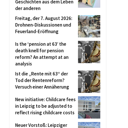
Geschichten aus dem Leben
der anderen
Freitag, der 7. August 2026:
Drohnen-Diskussionen und
Feuerland-Eröffnung
Is the ‘pension at 63’ the
death knell for pension
reform? An attempt at an
analysis
Ist die „Rente mit 63“ der
Tod der Rentenreform?
Versuch einer Annäherung
New initiative: Childcare fees
in Leipzig to be adjusted to
reflect rising childcare costs
Neuer Vorstoß: Leipziger