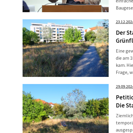
einfache
Baugeset
Leipzige
gewachse
23.12.202
Der St
Grünfl
Eine gew
die am 1
kam. Hie
Frage, w
/Täubche
29.09.202
Petit
Die St
Ziemlich
temporä
ausgespr