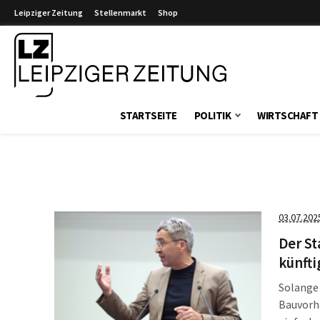
Leipziger Zeitung
Stellenmarkt
Shop
Leipziger Zeitung
STARTSEITE
POLITIK
WIRTSCHAFT
03.07.202
Der St
künft
Solange 
Bauvorh