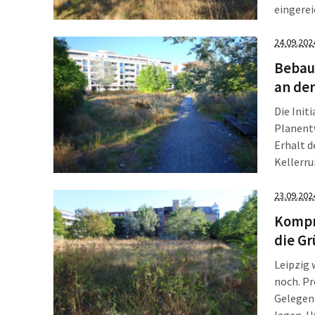
eingerei
Stadtpla
Gründen
24.09.202
Bebauun
Bebau
an der
Die Init
Planentw
Erhalt d
Kellerru
Täubche
Wiederb
23.09.202
einen Bl
Kompr
die G
Leipzig 
noch. Pr
Gelegenh
lagen. U