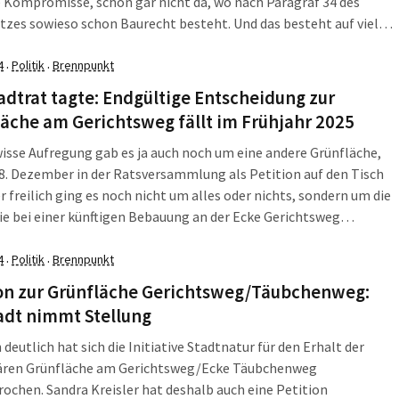
 Kompromisse, schon gar nicht da, wo nach Paragraf 34 des
zes sowieso schon Baurecht besteht. Und das besteht auf vielen
r Brachen, auf denen in den letzten 35 Jahren kühlendes Grün
n ist. Grün, das […]
4
Politik
Brennpunkt
·
·
adtrat tagte: Endgültige Entscheidung zur
äche am Gerichtsweg fällt im Frühjahr 2025
isse Aufregung gab es ja auch noch um eine andere Grünfläche,
8. Dezember in der Ratsversammlung als Petition auf den Tisch
r freilich ging es noch nicht um alles oder nichts, sondern um die
ie bei einer künftigen Bebauung an der Ecke Gerichtsweg
nweg in Reudnitz möglichst viel Grün erhalten […]
4
Politik
Brennpunkt
·
·
ion zur Grünfläche Gerichtsweg/Täubchenweg:
adt nimmt Stellung
 deutlich hat sich die Initiative Stadtnatur für den Erhalt der
ren Grünfläche am Gerichtsweg/Ecke Täubchenweg
ochen. Sandra Kreisler hat deshalb auch eine Petition