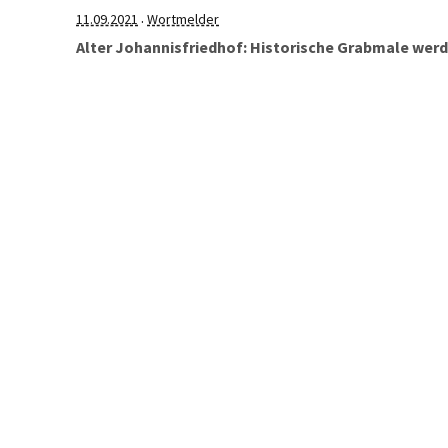
11.09.2021
Wortmelder
·
Alter Johannisfriedhof: Historische Grabmale werd