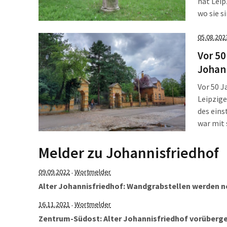
hat Leip
wo sie s
wie der 
05.08.202
Vor 50
Johan
Vor 50 J
Leipzig
des eins
war mit 
eindring
Stadt, d
Melder zu Johannisfriedhof
09.09.2022
Wortmelder
·
Alter Johannisfriedhof: Wandgrabstellen werden n
16.11.2021
Wortmelder
·
Zentrum-Südost: Alter Johannisfriedhof vorüberg