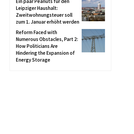
Ein paar Peanuts für den
Leipziger Haushalt:
Zweitwohnungsteuer soll
zum 1. Januar erhöht werden
Reform Faced with
Numerous Obstacles, Part 2:
How Politicians Are
Hindering the Expansion of
Energy Storage