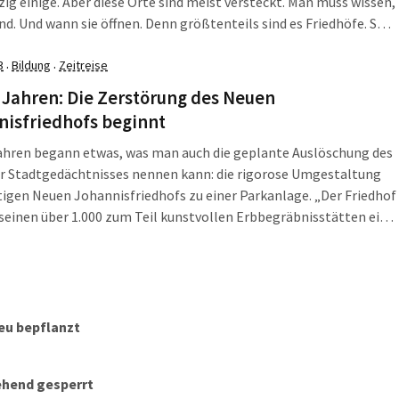
zig einige. Aber diese Orte sind meist versteckt. Man muss wissen,
ind. Und wann sie öffnen. Denn größtenteils sind es Friedhöfe. So
Alte Johannisfriedhof. Oder vielmehr das, was davon […]
3
Bildung
Zeitreise
·
·
 Jahren: Die Zerstörung des Neuen
nisfriedhofs beginnt
ahren begann etwas, was man auch die geplante Auslöschung des
er Stadtgedächtnisses nennen kann: die rigorose Umgestaltung
tigen Neuen Johannisfriedhofs zu einer Parkanlage. „Der Friedhof
seinen über 1.000 zum Teil kunstvollen Erbbegräbnisstätten eine
liche Erinnerung an die ehemalige bürgerliche Eliteschicht der
ie es im sozialistischen Sinne auszulöschen galt“, schreibt […]
eu bepflanzt
ehend gesperrt