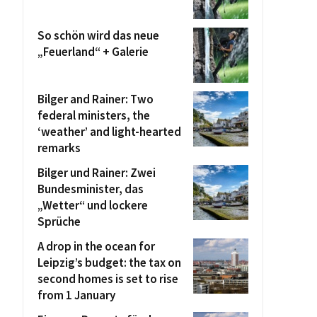
So schön wird das neue
„Feuerland“ + Galerie
Bilger and Rainer: Two
federal ministers, the
‘weather’ and light-hearted
remarks
Bilger und Rainer: Zwei
Bundesminister, das
„Wetter“ und lockere
Sprüche
A drop in the ocean for
Leipzig’s budget: the tax on
second homes is set to rise
from 1 January