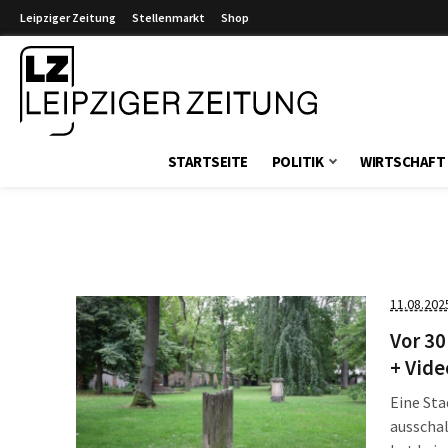
Leipziger Zeitung
Stellenmarkt
Shop
Leipziger Zeitung
STARTSEITE
POLITIK
WIRTSCHAFT
11.08.202
Vor 30
+ Vide
Eine Sta
ausscha