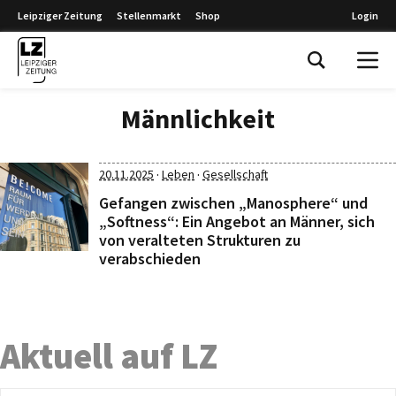
Leipziger Zeitung
Stellenmarkt
Shop
Login
Leipziger Zeitung
Männlichkeit
·
·
20.11.2025
Leben
Gesellschaft
Gefangen zwischen „Manosphere“ und
„Softness“: Ein Angebot an Männer, sich
von veralteten Strukturen zu
verabschieden
Aktuell auf LZ