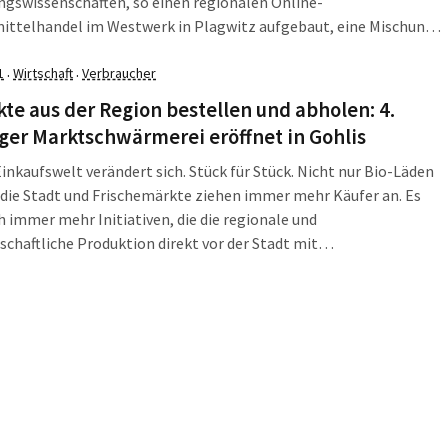
gswissenschaften, so einen regionalen Online-
ittelhandel im Westwerk in Plagwitz aufgebaut, eine Mischung
rnmarkt und Onlineshop. Das Wichtigste: Hier werden regionale
e regional vermarktet.
1
Wirtschaft
Verbraucher
·
·
te aus der Region bestellen und abholen: 4.
ger Marktschwärmerei eröffnet in Gohlis
inkaufswelt verändert sich. Stück für Stück. Nicht nur Bio-Läden
die Stadt und Frischemärkte ziehen immer mehr Käufer an. Es
h immer mehr Initiativen, die die regionale und
schaftliche Produktion direkt vor der Stadt mit
lichkeiten in der Stadt verknüpfen. So wie die Marktschwärmer,
t ihre vierte Auslieferungsstelle in Gohlis eröffnen