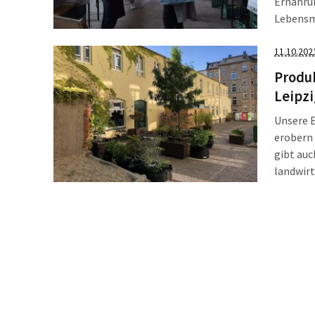
Ernährun
Lebensm
aus Baue
Produkt
11.10.202
Produk
Leipzi
Unsere E
erobern 
gibt auc
landwirt
Abholmög
die jetz