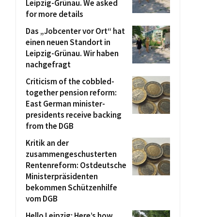
Leipzig-Grünau. We asked
for more details
Das „Jobcenter vor Ort“ hat
einen neuen Standort in
Leipzig-Grünau. Wir haben
nachgefragt
Criticism of the cobbled-
together pension reform:
East German minister-
presidents receive backing
from the DGB
Kritik an der
zusammengeschusterten
Rentenreform: Ostdeutsche
Ministerpräsidenten
bekommen Schützenhilfe
vom DGB
Hello Leipzig: Here’s how