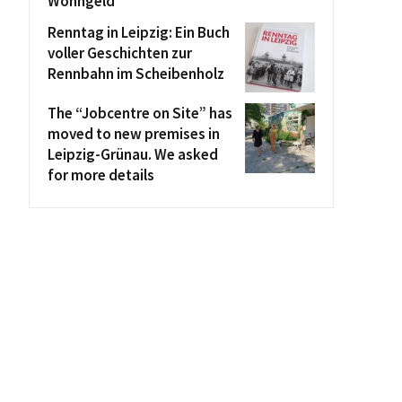
Wohngeld
Renntag in Leipzig: Ein Buch
voller Geschichten zur
Rennbahn im Scheibenholz
The “Jobcentre on Site” has
moved to new premises in
Leipzig-Grünau. We asked
for more details