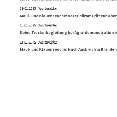
19.01.2025
Wortmelder
·
Maul- und Klauenseuche: Veterinäramt rät zur Üb
15.01.2025
Wortmelder
·
Keine Treckerbegleitung bei Agrardemonstration in
11.01.2025
Wortmelder
·
Maul- und Klauenseuche: Nach Ausbruch in Brande