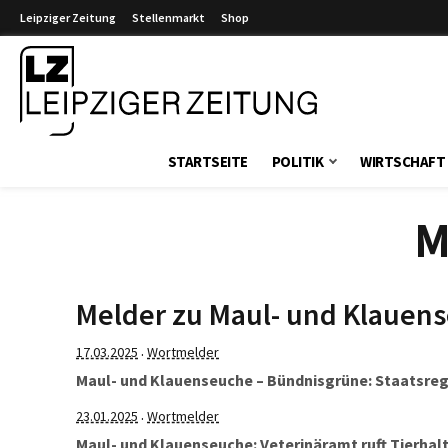
Leipziger Zeitung
Stellenmarkt
Shop
Leipziger Zeitung
STARTSEITE
POLITIK
WIRTSCHAFT
M
Melder zu Maul- und Klauen
17.03.2025
Wortmelder
·
Maul- und Klauenseuche – Bündnisgrüne: Staatsregie
23.01.2025
Wortmelder
·
Maul- und Klauenseuche: Veterinäramt ruft Tierhalt