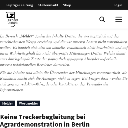
Leipziger Zeitung
Stellenmarkt
Shop
Login
Leipziger Zeitung
Im Bereich
„Melder“
finden Sie Inhalte Dritter, die uns tagtäglich auf den
verschiedensten Wegen erreichen und die wir unseren Lesern nicht vorenthalten
wollen. Es handelt sich also um aktuelle, redaktionell nicht bearbeitete und auf
ihren Wahrheitsgehalt hin nicht überprüfte Mitteilungen Dritter. Welche damit
stets durchgehende Zitate der namentlich genannten Absender außerhalb
unseres redaktionellen Bereiches darstellen.
Für die Inhalte sind allein die Übersender der Mitteilungen verantwortlich, die
Redaktion macht sich die Aussagen nicht zu eigen. Bei Fragen dazu wenden Sie
sich gern an
redaktion@l-iz.de
oder kontaktieren den Versender der
Informationen.
Melder
Wortmelder
Keine Treckerbegleitung bei
Agrardemonstration in Berlin