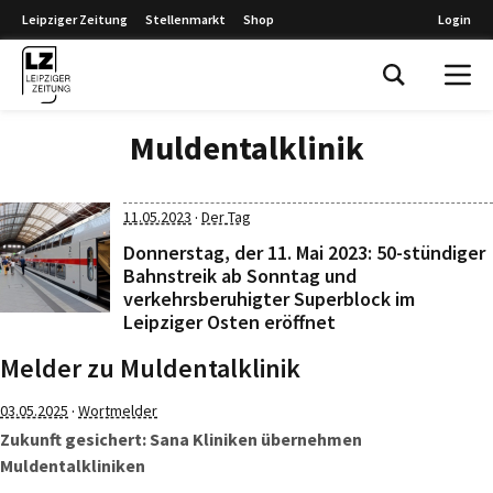
Leipziger Zeitung
Stellenmarkt
Shop
Login
Leipziger Zeitung
Muldentalklinik
·
11.05.2023
Der Tag
Donnerstag, der 11. Mai 2023: 50-stündiger
Bahnstreik ab Sonntag und
verkehrsberuhigter Superblock im
Leipziger Osten eröffnet
Melder zu Muldentalklinik
·
03.05.2025
Wortmelder
Zukunft gesichert: Sana Kliniken übernehmen
Muldentalkliniken