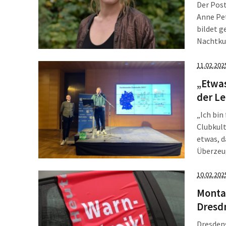
Der Post
Anne Pet
bildet g
Nachtkul
Dezember
weitere 
11.02.202
„Etwas
der Le
„Ich bin
Clubkult
etwas, d
Überzeu
Jennicke
vollbes
10.02.202
Montag
Dresd
Dresdens