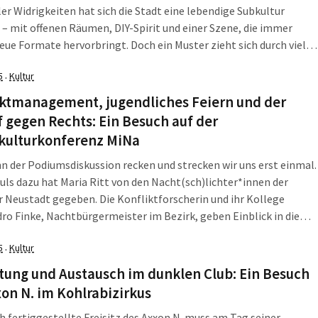
ler Widrigkeiten hat sich die Stadt eine lebendige Subkultur
– mit offenen Räumen, DIY-Spirit und einer Szene, die immer
eue Formate hervorbringt. Doch ein Muster zieht sich durch viele
e: Alkohol und andere Drogen gehören meist selbstverständlich
5
Kultur
·
nau in diese Lücke hinein […]
iktmanagement, jugendliches Feiern und der
gegen Rechts: Ein Besuch auf der
kulturkonferenz MiNa
n der Podiumsdiskussion recken und strecken wir uns erst einmal.
ls dazu hat Maria Ritt von den Nacht(sch)lichter*innen der
 Neustadt gegeben. Die Konfliktforscherin und ihr Kollege
ro Finke, Nachtbürgermeister im Bezirk, geben Einblick in die
es Teams, welches seit 2021 auf den nächtlichen Straßen im
5
Kultur
·
unterwegs ist – insbesondere an […]
tung und Austausch im dunklen Club: Ein Besuch
on N. im Kohlrabizirkus
ch fertiggestellte Freisitz des Axxon N. muss am Tag seiner