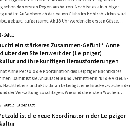
g schon den ersten Regen aushalten. Noch ist es ein ruhiger
g und im Außenbereich des neuen Clubs im Kohlrabizirkus wird
bt, gebaut, aufgeräumt. Ab 18 Uhr werden die ersten Gäste
 – und auch die Sonne. Es ist ein Freitag. Fünf Wochen zuvor, […]
5
Kultur
·
raucht ein stärkeres Zusammen-Gefühl“: Anne
d über den Stellenwert der (Leipziger)
ultur und ihre künftigen Herausforderungen
 hat Anne Petzold die Koordination des Leipziger NachtRates
en. Damit ist sie Anlaufstelle und Vermittlerin für die Akteur/-
s Nachtlebens und aktiv daran beteiligt, eine Brücke zwischen der
und der Verwaltung zu schlagen. Wie sind die ersten Wochen
fen? An einem sonnigen Maitag haben wir Arbeit und Vergnügen
5
Kultur
Lebensart
·
·
nder verbunden und über […]
etzold ist die neue Koordinatorin der Leipziger
kultur