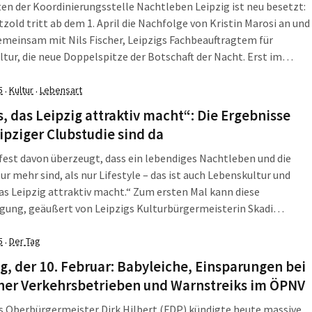
en der Koordinierungsstelle Nachtleben Leipzig ist neu besetzt:
zold tritt ab dem 1. April die Nachfolge von Kristin Marosi an und
emeinsam mit Nils Fischer, Leipzigs Fachbeauftragtem für
tur, die neue Doppelspitze der Botschaft der Nacht. Erst im
 des vergangenen Jahres hatte der Stadtrat grünes Licht für die
Finanzierung der […]
5
Kultur
Lebensart
·
·
, das Leipzig attraktiv macht“: Die Ergebnisse
ipziger Clubstudie sind da
 fest davon überzeugt, dass ein lebendiges Nachtleben und die
ur mehr sind, als nur Lifestyle – das ist auch Lebenskultur und
as Leipzig attraktiv macht.“ Zum ersten Mal kann diese
gung, geäußert von Leipzigs Kulturbürgermeisterin Skadi
 (Die Linke), nun schwarz auf weiß belegt werden. Im
etzten Foyer des Museums der bildenden […]
5
Der Tag
·
, der 10. Februar: Babyleiche, Einsparungen bei
ner Verkehrsbetrieben und Warnstreiks im ÖPNV
 Oberbürgermeister Dirk Hilbert (FDP) kündigte heute massive