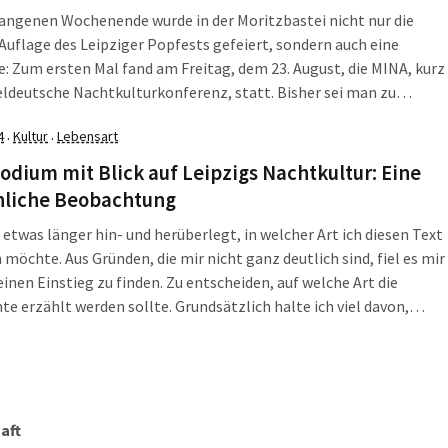
angenen Wochenende wurde in der Moritzbastei nicht nur die
Auflage des Leipziger Popfests gefeiert, sondern auch eine
: Zum ersten Mal fand am Freitag, dem 23. August, die MINA, kurz
eldeutsche Nachtkulturkonferenz, statt. Bisher sei man zu
ktreffen und Konferenzen überall in Deutschland unterwegs
4
Kultur
Lebensart
·
·
 der Fokus auf die mitteldeutsche Region aber […]
dium mit Blick auf Leipzigs Nachtkultur: Eine
nliche Beobachtung
 etwas länger hin- und herüberlegt, in welcher Art ich diesen Text
möchte. Aus Gründen, die mir nicht ganz deutlich sind, fiel es mir
einen Einstieg zu finden. Zu entscheiden, auf welche Art die
te erzählt werden sollte. Grundsätzlich halte ich viel davon,
erstattungen über Geschehenes möglichst nüchtern zu halten,
Lesende […]
aft