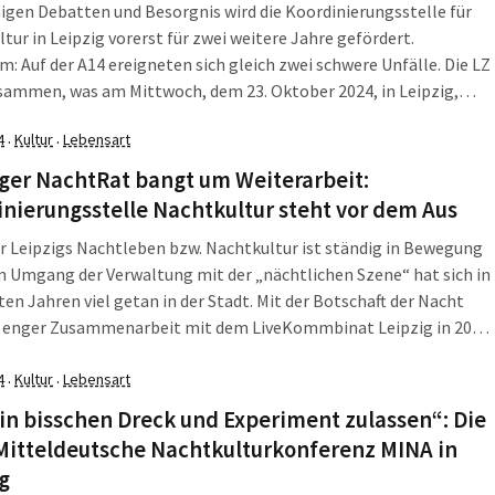
igen Debatten und Besorgnis wird die Koordinierungsstelle für
tur in Leipzig vorerst für zwei weitere Jahre gefördert.
: Auf der A14 ereigneten sich gleich zwei schwere Unfälle. Die LZ
sammen, was am Mittwoch, dem 23. Oktober 2024, in Leipzig,
und darüber hinaus wichtig war. Koordinierungsstelle für
4
Kultur
Lebensart
·
·
tur in Leipzig bleibt vorerst Die […]
ger NachtRat bangt um Weiterarbeit:
nierungsstelle Nachtkultur steht vor dem Aus
r Leipzigs Nachtleben bzw. Nachtkultur ist ständig in Bewegung
m Umgang der Verwaltung mit der „nächtlichen Szene“ hat sich in
ten Jahren viel getan in der Stadt. Mit der Botschaft der Nacht
n enger Zusammenarbeit mit dem LiveKommbinat Leipzig in 2020
ll mit Vorzeigecharakter für eine erfolgreiche Form der […]
4
Kultur
Lebensart
·
·
in bisschen Dreck und Experiment zulassen“: Die
Mitteldeutsche Nachtkulturkonferenz MINA in
g