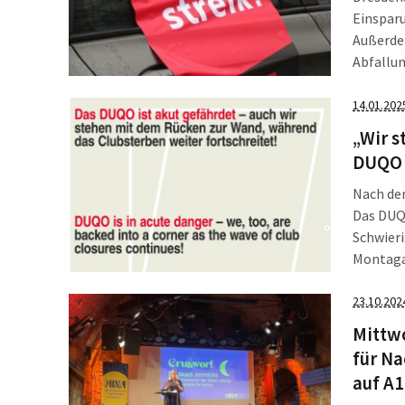
Einspar
Außerdem
Abfallun
mehreren
nieder. 
14.01.202
[…]
„Wir s
DUQO s
Nach dem
Das DUQO
Schwieri
Montaga
Rücken z
nach we
23.10.202
Mittwo
für Na
auf A