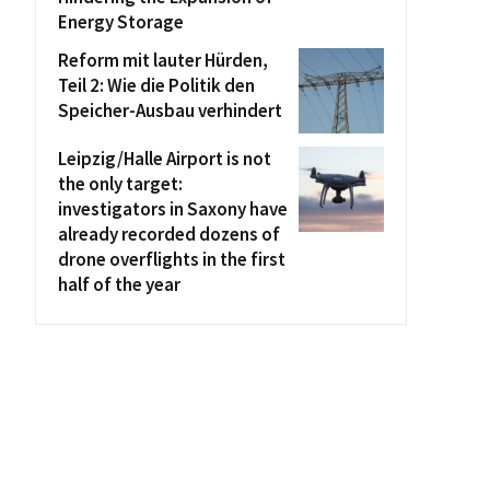
Energy Storage
Reform mit lauter Hürden,
Teil 2: Wie die Politik den
Speicher-Ausbau verhindert
Leipzig/Halle Airport is not
the only target:
investigators in Saxony have
already recorded dozens of
drone overflights in the first
half of the year