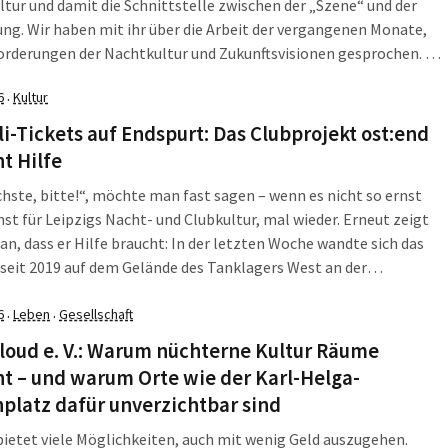
tur und damit die Schnittstelle zwischen der „Szene“ und der
ng. Wir haben mit ihr über die Arbeit der vergangenen Monate,
rderungen der Nachtkultur und Zukunftsvisionen gesprochen. Für
nterview ist die Anrede per Du vereinbart worden. Hallo Anne. Du
6
Kultur
·
 einem Jahr die […]
li-Tickets auf Endspurt: Das Clubprojekt ost:end
t Hilfe
hste, bitte!“, möchte man fast sagen – wenn es nicht so ernst
nst für Leipzigs Nacht- und Clubkultur, mal wieder. Erneut zeigt
 an, dass er Hilfe braucht: In der letzten Woche wandte sich das
 seit 2019 auf dem Gelände des Tanklagers West an der
aße verortet, via Social Media mit […]
6
Leben
Gesellschaft
·
·
loud e. V.: Warum nüchterne Kultur Räume
t – und warum Orte wie der Karl-Helga-
platz dafür unverzichtbar sind
bietet viele Möglichkeiten, auch mit wenig Geld auszugehen.