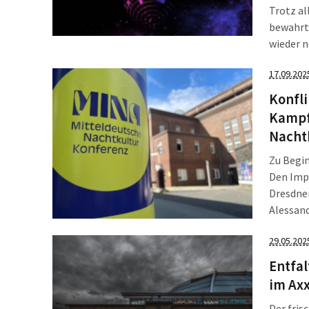
Trotz al
bewahrt 
wieder n
Angebot
17.09.202
dazu. Ge
Konfl
Kampf 
Nacht
Zu Begin
Den Impu
Dresdner
Alessand
Arbeit d
29.05.202
Viertel 
Entfal
im Axx
Der fris