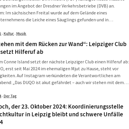
ungen im Angebot der Dresdner Verkehrsbetriebe (DVB) an.
: Im sächsischen Freital wurde auf dem Gelände eines
ternehmens die Leiche eines Säuglings gefunden und in
 Städten legten Beschäftigte im ÖPNV ihre Arbeit im Warnstreik
Die LZ fasst zusammen, was am Montag, dem 10. Februar 2025,
5
Kultur
Musik
·
·
tehen mit dem Rücken zur Wand“: Leipziger Club
etzt Hilferuf ab
 Conne Island setzt der nächste Leipziger Club einen Hilferuf ab:
, erst seit Mai 2024 im ehemaligen Mjut zu Hause, steht vor
gkeiten. Auf Instagram verkündeten die Verantwortlichen am
bend: „Das DUQO ist akut gefährdet – auch wir stehen mit dem
ur Wand, während das Clubsterben weiter fortschreitet!“ Bereits
nigen […]
4
Der Tag
·
ch, der 23. Oktober 2024: Koordinierungsstelle
chtkultur in Leipzig bleibt und schwere Unfälle
14