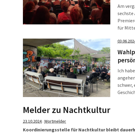
Am verg
sechste 
Premiere
für Mitt
Netzwer
03.06.202
gewesen,
Wahlpo
persö
Ich habe
angehen 
schwer, 
Geschich
Bericht
sodass 
Melder zu Nachtkultur
23.10.2024
Wortmelder
·
Koordinierungsstelle für Nachtkultur bleibt dauerh