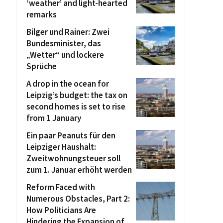
‘weather’ and light-hearted
remarks
Bilger und Rainer: Zwei
Bundesminister, das
„Wetter“ und lockere
Sprüche
A drop in the ocean for
Leipzig’s budget: the tax on
second homes is set to rise
from 1 January
Ein paar Peanuts für den
Leipziger Haushalt:
Zweitwohnungsteuer soll
zum 1. Januar erhöht werden
Reform Faced with
Numerous Obstacles, Part 2:
How Politicians Are
Hindering the Expansion of