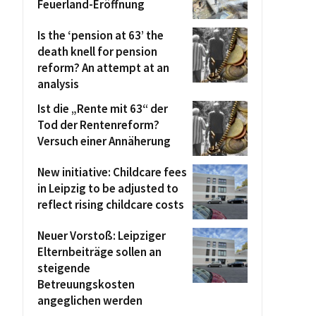
Feuerland-Eröffnung
Is the ‘pension at 63’ the
death knell for pension
reform? An attempt at an
analysis
Ist die „Rente mit 63“ der
Tod der Rentenreform?
Versuch einer Annäherung
New initiative: Childcare fees
in Leipzig to be adjusted to
reflect rising childcare costs
Neuer Vorstoß: Leipziger
Elternbeiträge sollen an
steigende
Betreuungskosten
angeglichen werden