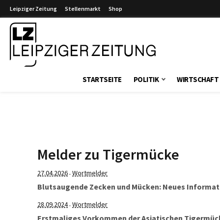
Leipziger Zeitung
Stellenmarkt
Shop
Leipziger Zeitung
STARTSEITE
POLITIK
WIRTSCHAFT
Melder zu Tigermücke
27.04.2026
Wortmelder
·
Blutsaugende Zecken und Mücken: Neues Informati
28.09.2024
Wortmelder
·
Erstmaliges Vorkommen der Asiatischen Tigermücke