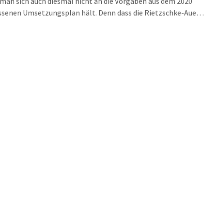
 man sich auch diesmal nicht an die Vorgaben aus dem 2020
ssenen Umsetzungsplan hält. Denn dass die Rietzschke-Aue
lles Überschwemmungsgebiet ist, war auch der Verwaltung klar.
sollten eigentlich die Hauptwege alle in Asphalt ausgeführt