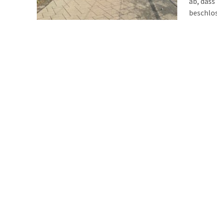
ab, dass
beschlo
potenzie
Deshalb 
werden.