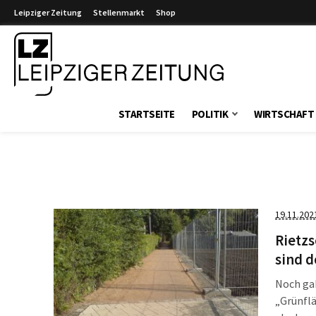
Leipziger Zeitung
Stellenmarkt
Shop
Leipziger Zeitung
STARTSEITE
POLITIK
WIRTSCHAFT
19.11.202
Rietz
sind 
Noch gab
„Grünflä