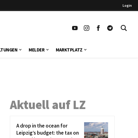
Login
LTUNGEN
MELDER
MARKTPLATZ
Aktuell auf LZ
A drop in the ocean for
Leipzig’s budget: the tax on