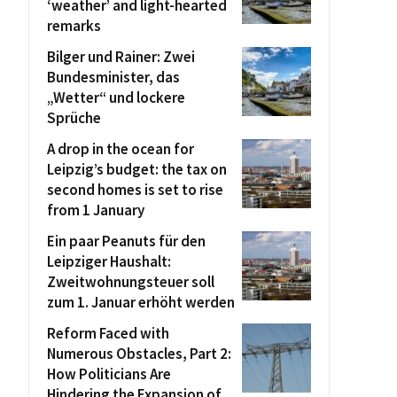
‘weather’ and light-hearted
remarks
Bilger und Rainer: Zwei
Bundesminister, das
„Wetter“ und lockere
Sprüche
A drop in the ocean for
Leipzig’s budget: the tax on
second homes is set to rise
from 1 January
Ein paar Peanuts für den
Leipziger Haushalt:
Zweitwohnungsteuer soll
zum 1. Januar erhöht werden
Reform Faced with
Numerous Obstacles, Part 2:
How Politicians Are
Hindering the Expansion of