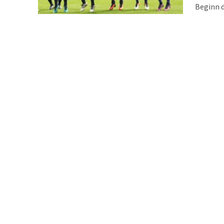
Beginn d
Wochen h
Leipzige