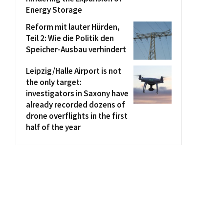
Energy Storage
Reform mit lauter Hürden,
Teil 2: Wie die Politik den
Speicher-Ausbau verhindert
Leipzig/Halle Airport is not
the only target:
investigators in Saxony have
already recorded dozens of
drone overflights in the first
half of the year