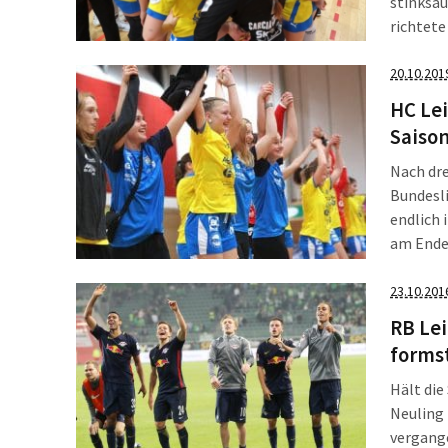
stinksau
richtete
Das entt
bereits 
20.10.201
HC Lei
Saison
Nach dre
Bundesl
endlich 
am Ende 
Leipzige
23.10.201
RB Le
formst
Hält die
Neuling 
vergang