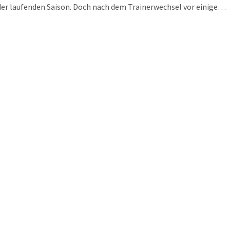
er laufenden Saison. Doch nach dem Trainerwechsel vor einigen
aben sich die Bremer ins Mittelfeld der Liga gekämpft. Für die
r winkt derweil der Sprung auf den zweiten Tabellenplatz.