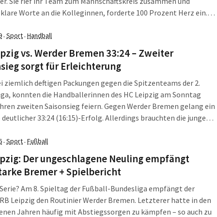
er. Sie rief ihr Team zum Mannschaftskreis zusammen und
 klare Worte an die Kolleginnen, forderte 100 Prozent Herz ein.
äuschende 32:35 (15:15) gegen die Konkurrenz von der Weser war
die dritte Partie ohne […]
9
Sport
Handball
·
·
pzig vs. Werder Bremen 33:24 – Zweiter
sieg sorgt für Erleichterung
i ziemlich deftigen Packungen gegen die Spitzenteams der 2.
iga, konnten die Handballerinnen des HC Leipzig am Sonntag
ihren zweiten Saisonsieg feiern. Gegen Werder Bremen gelang ein
deutlicher 33:24 (16:15)-Erfolg. Allerdings brauchten die jungen
rinnen ganze 40 Minuten, um richtig aufzudrehen.
6
Sport
Fußball
·
·
ipzig: Der ungeschlagene Neuling empfängt
arke Bremer + Spielbericht
 Serie? Am 8. Spieltag der Fußball-Bundesliga empfängt der
RB Leipzig den Routinier Werder Bremen. Letzterer hatte in den
enen Jahren häufig mit Abstiegssorgen zu kämpfen – so auch zu