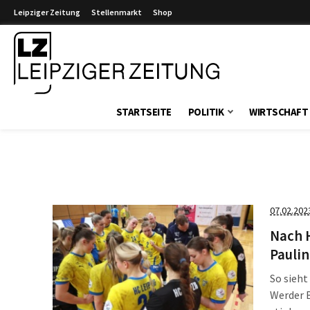
Leipziger Zeitung
Stellenmarkt
Shop
Leipziger Zeitung
STARTSEITE
POLITIK
WIRTSCHAFT
07.02.202
Nach 
Paulin
So sieh
Werder 