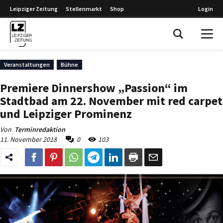
Leipziger Zeitung
Stellenmarkt
Shop
Login
Leipziger Zeitung
Veranstaltungen
Bühne
Premiere Dinnershow „Passion“ im
Stadtbad am 22. November mit red carpet
und Leipziger Prominenz
Von
Terminredaktion
11. November 2018
0
103