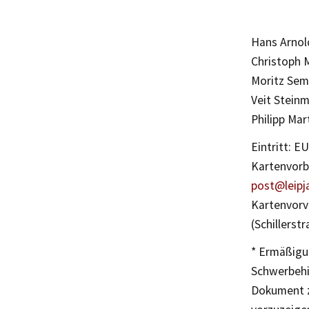
Hans Arnol
Christoph 
Moritz Semb
Veit Steinm
Philipp Mar
Eintritt: EU
Kartenvorb
post@leipj
Kartenvorve
(Schillerst
* Ermäßigu
Schwerbehin
Dokument z