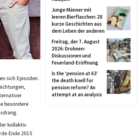
Junge Männer mit
leeren Bierflaschen: 28
kurze Geschichten aus
dem Leben der anderen
Freitag, der 7. August
2026: Drohnen-
Diskussionen und
Feuerland-Eröffnung
Is the ‘pension at 63’
en sich Episoden.
the death knell for
hichtungen,
pension reform? An
attempt at an analysis
ternativer
ine besondere
nsdrang.
er kollektiv
urde Ende 2015