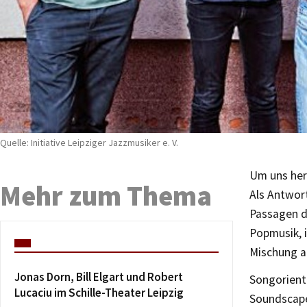
Quelle: Initiative Leipziger Jazzmusiker e. V.
Um uns heru
Mehr zum Thema
Als Antwor
Passagen de
Popmusik, 
Mischung a
Jonas Dorn, Bill Elgart und Robert
Songorienti
Lucaciu im Schille-Theater Leipzig
Soundscape