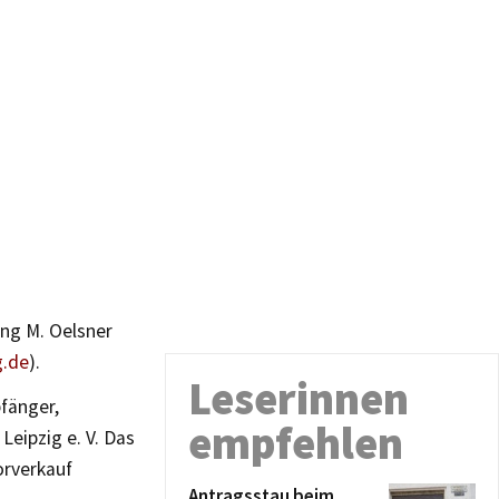
ung M. Oelsner
g.de
).
Leserinnen
fänger,
empfehlen
Leipzig e. V. Das
orverkauf
Antragsstau beim