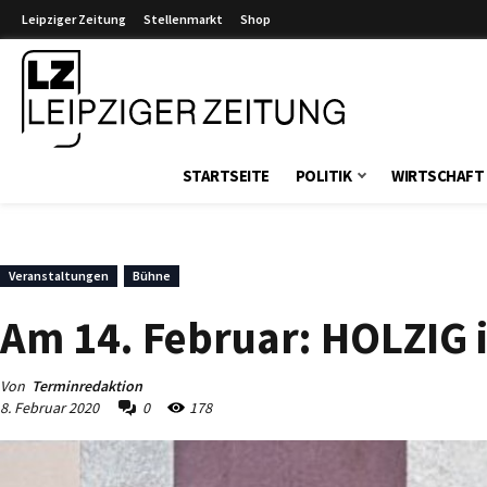
Leipziger Zeitung
Stellenmarkt
Shop
Leipziger Zeitung
STARTSEITE
POLITIK
WIRTSCHAFT
Veranstaltungen
Bühne
Am 14. Februar: HOLZIG i
Von
Terminredaktion
8. Februar 2020
0
178