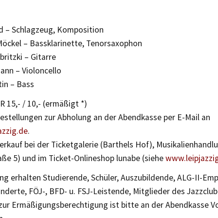
d – Schlagzeug, Komposition
Möckel – Bassklarinette, Tenorsaxophon
ritzki – Gitarre
ann – Violoncello
tin – Bass
R 15,- / 10,- (ermäßigt *)
estellungen zur Abholung an der Abendkasse per E-Mail an
azzig.de
.
rkauf bei der Ticketgalerie (Barthels Hof), Musikalienhandl
raße 5) und im Ticket-Onlineshop lunabe (siehe
www.leipjazzi
ng erhalten Studierende, Schüler, Auszubildende, ALG-II-Emp
derte, FÖJ-, BFD- u. FSJ-Leistende, Mitglieder des Jazzclub 
ur Ermäßigungsberechtigung ist bitte an der Abendkasse V