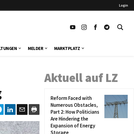
Login
LTUNGEN
MELDER
MARKTPLATZ
Aktuell auf LZ
g
Reform Faced with
Numerous Obstacles,
Part 2: How Politicians
Are Hindering the
Expansion of Energy
Storage