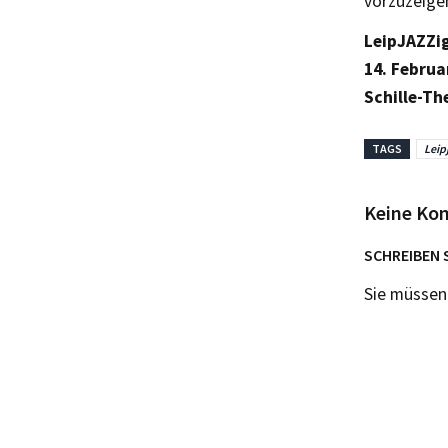
vorzuzeige
LeipJAZZi
14. Februar
Schille-Th
TAGS
Leip
Keine Ko
SCHREIBEN 
Sie müsse