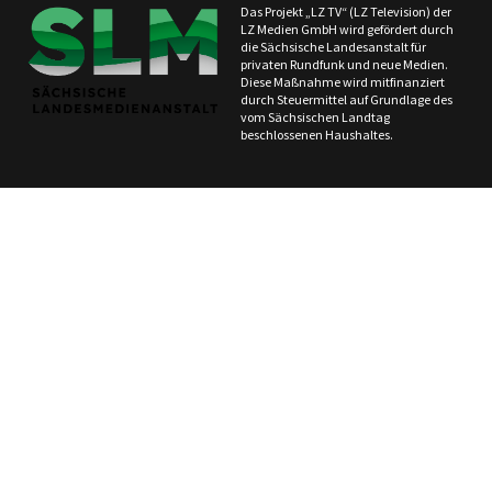
Das Projekt „LZ TV“ (LZ Television) der
LZ Medien GmbH wird gefördert durch
die Sächsische Landesanstalt für
privaten Rundfunk und neue Medien.
Diese Maßnahme wird mitfinanziert
durch Steuermittel auf Grundlage des
vom Sächsischen Landtag
beschlossenen Haushaltes.