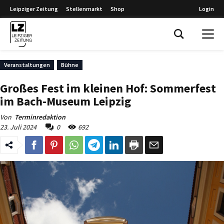
Leipziger Zeitung
Stellenmarkt
Shop
Login
Leipziger Zeitung
Veranstaltungen
Bühne
Großes Fest im kleinen Hof: Sommerfest
im Bach-Museum Leipzig
Von
Terminredaktion
23. Juli 2024
0
692