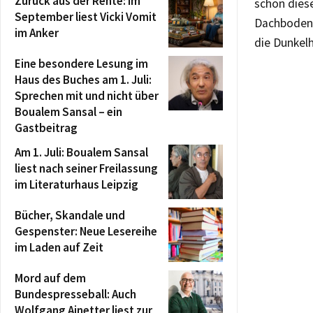
Zurück aus der Rente: Im
schon diese
September liest Vicki Vomit
Dachboden t
im Anker
die Dunkel
Eine besondere Lesung im
Haus des Buches am 1. Juli:
Sprechen mit und nicht über
Boualem Sansal – ein
Gastbeitrag
Am 1. Juli: Boualem Sansal
liest nach seiner Freilassung
im Literaturhaus Leipzig
Bücher, Skandale und
Gespenster: Neue Lesereihe
im Laden auf Zeit
Mord auf dem
Bundespresseball: Auch
Wolfgang Ainetter liest zur