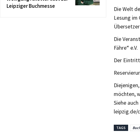
Leipziger Buchmesse
Die Welt de
Lesung im G
Übersetzer
Die Verans
Fähre“ e.V.
Der Eintrit
Reservierun
Diejenigen
möchten, w
Siehe auch
leipzig.de
TAGS
Buch