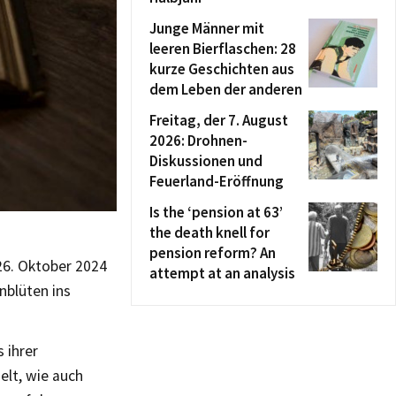
Junge Männer mit
leeren Bierflaschen: 28
kurze Geschichten aus
dem Leben der anderen
Freitag, der 7. August
2026: Drohnen-
Diskussionen und
Feuerland-Eröffnung
Is the ‘pension at 63’
the death knell for
pension reform? An
26. Oktober 2024
attempt at an analysis
blüten ins
 ihrer
lt, wie auch