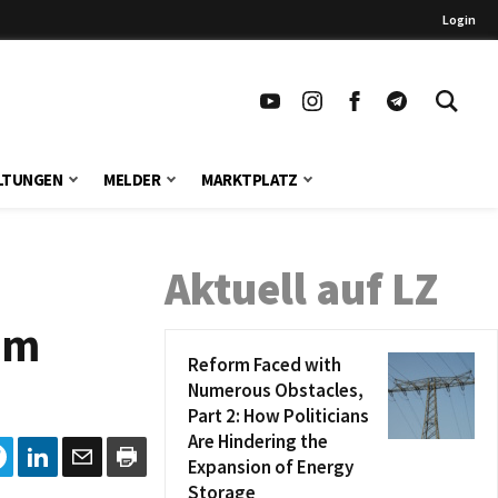
Login
LTUNGEN
MELDER
MARKTPLATZ
Aktuell auf LZ
im
Reform Faced with
Numerous Obstacles,
Part 2: How Politicians
Are Hindering the
Expansion of Energy
Storage