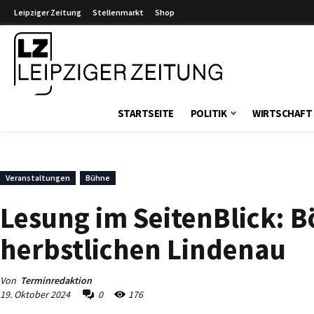
Leipziger Zeitung
Stellenmarkt
Shop
Leipziger Zeitung
STARTSEITE
POLITIK
WIRTSCHAFT
Veranstaltungen
Bühne
Lesung im SeitenBlick:
herbstlichen Lindenau
Von
Terminredaktion
19. Oktober 2024
0
176