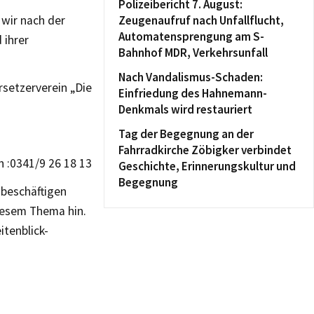
Polizeibericht 7. August:
 wir nach der
Zeugenaufruf nach Unfallflucht,
Automatensprengung am S-
 ihrer
Bahnhof MDR, Verkehrsunfall
Nach Vandalismus-Schaden:
setzerverein „Die
Einfriedung des Hahnemann-
Denkmals wird restauriert
Tag der Begegnung an der
Fahrradkirche Zöbigker verbindet
h :0341/9 26 18 13
Geschichte, Erinnerungskultur und
Begegnung
 beschäftigen
iesem Thema hin.
tenblick-