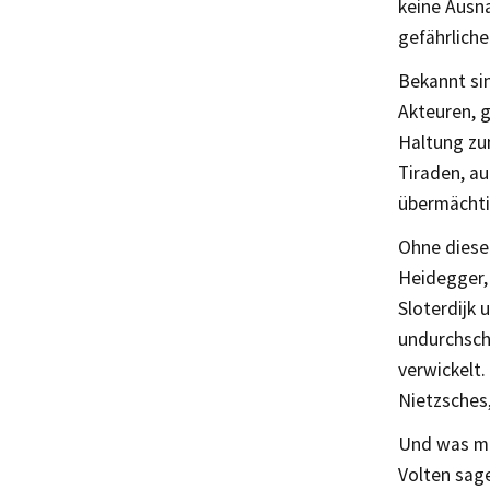
keine Ausn
gefährlich
Bekannt si
Akteuren, 
Haltung zu
Tiraden, a
übermächti
Ohne diese
Heidegger, 
Sloterdijk 
undurchsch
verwickelt.
Nietzsches,
Und was mü
Volten sage