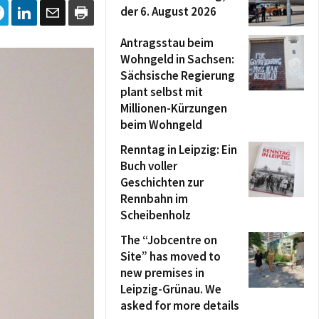
der 6. August 2026
Antragsstau beim
Wohngeld in Sachsen:
Sächsische Regierung
plant selbst mit
Millionen-Kürzungen
beim Wohngeld
Renntag in Leipzig: Ein
Buch voller
Geschichten zur
Rennbahn im
Scheibenholz
The “Jobcentre on
Site” has moved to
new premises in
Leipzig-Grünau. We
asked for more details