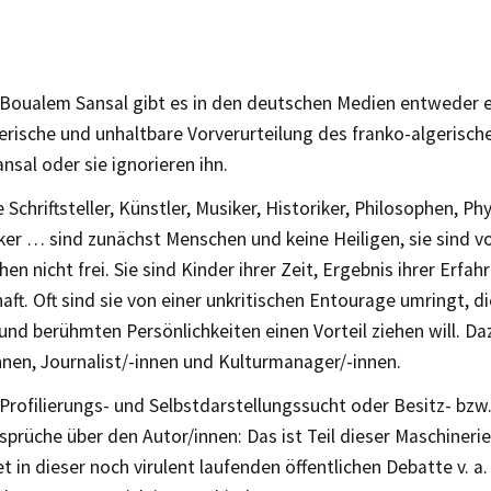
n Boualem Sansal gibt es in den deutschen Medien entweder 
rische und unhaltbare Vorverurteilung des franko-algerischen
sal oder sie ignorieren ihn.
 Schriftsteller, Künstler, Musiker, Historiker, Philosophen, Ph
er … sind zunächst Menschen und keine Heiligen, sie sind vo
en nicht frei. Sie sind Kinder ihrer Zeit, Ergebnis ihrer Erfah
haft. Oft sind sie von einer unkritischen Entourage umringt, d
und berühmten Persönlichkeiten einen Vorteil ziehen will. D
nnen, Journalist/-innen und Kulturmanager/-innen.
rofilierungs- und Selbstdarstellungssucht oder Besitz- bzw
prüche über den Autor/innen: Das ist Teil dieser Maschiner
et in dieser noch virulent laufenden öffentlichen Debatte v. a.