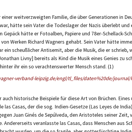
r einer weitverzweigten Familie, die über Generationen in De
war, hätte sein Vater die Todeslager der Nazis überlebt und
m Gepäck hätte er Fotoalben, Papiere und 78er-Schellack-Sch
von Werken Richard Wagners gehabt. Sein Vater hätte imme
 ein scheußlicher Antisemit, aber die Musik, die er schrieb, w
[Jonathan Livny] bereits als Kind die Musik eines Genies zu sc
hinter ihr ein so verachtenswerter Mensch stand. (1)
agner-verband-leipzig.de/engl/tl_files/daten%20de/journal
r auch historische Beispiele für diese Art von Brüchen. Eines u.
 las Casas, der die sog. Indien-Gesetze (Las Leyes de India)
 gegen Juan Ginés de Sepúlveda, den Aristoteles seiner Zeit, 
e. Andererseits veranlasste las Casas, dass Menschen aus Sc
bracht wurden, um die so fragile, aber gottesfürchtige Indi