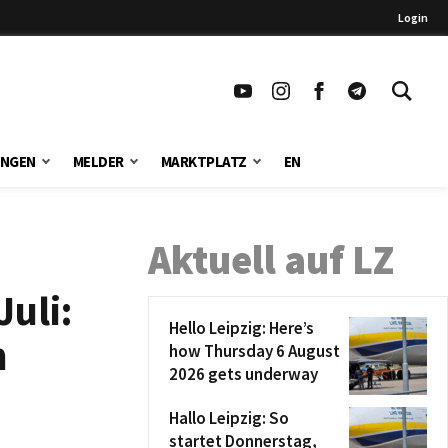
Login
UNGEN
MELDER
MARKTPLATZ
EN
Aktuell auf LZ
uli:
Hello Leipzig: Here’s
n
how Thursday 6 August
2026 gets underway
Hallo Leipzig: So
startet Donnerstag,