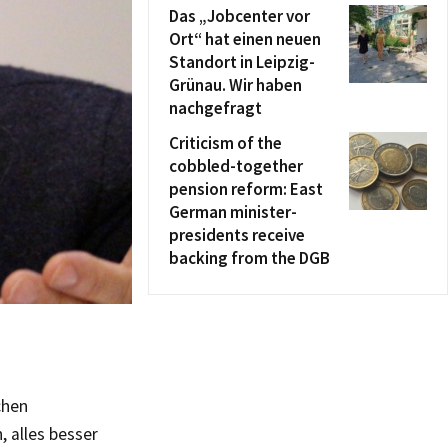
Das „Jobcenter vor
Ort“ hat einen neuen
Standort in Leipzig-
Grünau. Wir haben
nachgefragt
Criticism of the
cobbled-together
pension reform: East
German minister-
presidents receive
backing from the DGB
chen
, alles besser