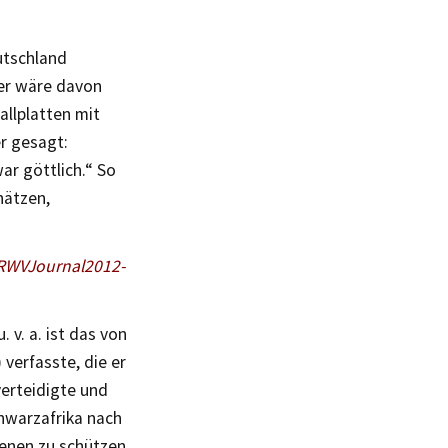
utschland
 er wäre davon
allplatten mit
r gesagt:
ar göttlich.“ So
hätzen,
/RWVJournal2012-
 v. a. ist das von
 verfasste, die er
verteidigte und
hwarzafrika nach
genen zu schützen,