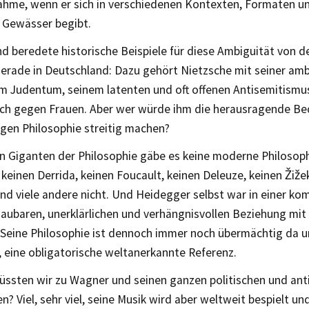
ahme, wenn er sich in verschiedenen Kontexten, Formaten un
e Gewässer begibt.
nd beredete historische Beispiele für diese Ambiguität von 
gerade in Deutschland: Dazu gehört Nietzsche mit seiner am
m Judentum, seinem latenten und oft offenen Antisemitismus
uch gegen Frauen. Aber wer würde ihm die herausragende Be
gen Philosophie streitig machen?
n Giganten der Philosophie gäbe es keine moderne Philosoph
keinen Derrida, keinen Foucault, keinen Deleuze, keinen Žiže
und viele andere nicht. Und Heidegger selbst war in einer ko
aubaren, unerklärlichen und verhängnisvollen Beziehung mit
 Seine Philosophie ist dennoch immer noch übermächtig da un
 eine obligatorische weltanerkannte Referenz.
ssten wir zu Wagner und seinen ganzen politischen und ant
n? Viel, sehr viel, seine Musik wird aber weltweit bespielt und