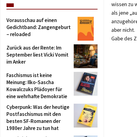
wissen zu w
als jene „a
Vorausschau auf einen
anzugehören
Gedichtband: Zangengeburt
aber nicht.
– reloaded
Gabe des Z
Zurück aus der Rente: Im
September liest Vicki Vomit
im Anker
Faschismus ist keine
Meinung: Ilko-Sascha
Kowalczuks Plädoyer für
eine wehrhafte Demokratie
Cyberpunk: Was der heutige
Postfaschismus mit den
besten SF-Romanen der
1980er Jahre zu tun hat