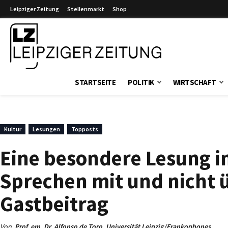
Leipziger Zeitung
Stellenmarkt
Shop
Leipziger Zeitung
STARTSEITE
POLITIK
WIRTSCHAFT
Kultur
Lesungen
Topposts
Eine besondere Lesung im
Sprechen mit und nicht 
Gastbeitrag
Von
Prof. em. Dr. Alfonso de Toro, Universität Leipzig/Frankophones