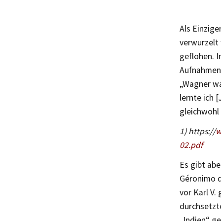
Als Einzige
verwurzelt 
geflohen. I
Aufnahmen 
„Wagner war
lernte ich 
gleichwohl 
1) https://
w
02.pdf
Es gibt abe
Géronimo de
vor Karl V.
durchsetzt
„Indien“ ge