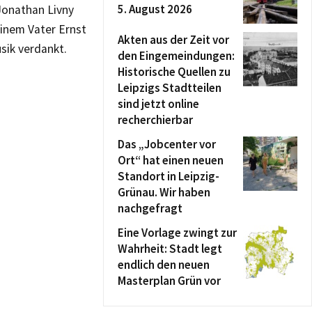
5. August 2026
Jonathan Livny
einem Vater Ernst
Akten aus der Zeit vor
sik verdankt.
den Eingemeindungen:
Historische Quellen zu
Leipzigs Stadtteilen
sind jetzt online
recherchierbar
Das „Jobcenter vor
Ort“ hat einen neuen
Standort in Leipzig-
Grünau. Wir haben
nachgefragt
Eine Vorlage zwingt zur
Wahrheit: Stadt legt
endlich den neuen
Masterplan Grün vor