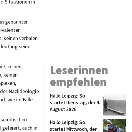
d Situationen in
den genannten
bivalenten
, seinen verbalen
deutung seiner
Leserinnen
ie, keinen
k, keinen
empfehlen
mplexen,
 der Naziideologie
Hallo Leipzig: So
d, wie im Falle
startet Dienstag, der 4.
August 2026
isemitischen
Hallo Leipzig: So
 gefeiert, auch in
startet Mittwoch, der