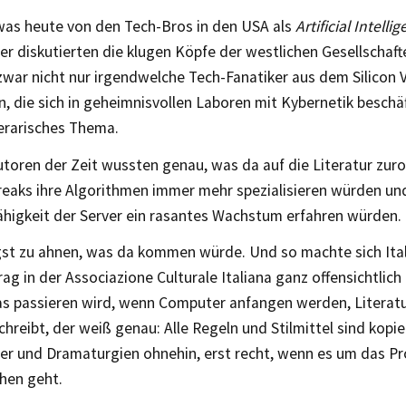
was heute von den Tech-Bros in den USA als
Artificial Intelli
er diskutierten die klugen Köpfe der westlichen Gesellschaf
war nicht nur irgendwelche Tech-Fanatiker aus dem Silicon V
, die sich in geheimnisvollen Laboren mit Kybernetik beschä
terarisches Thema.
toren der Zeit wussten genau, was da auf die Literatur zuro
eaks ihre Algorithmen immer mehr spezialisieren würden un
ähigkeit der Server ein rasantes Wachstum erfahren würden.
gst zu ahnen, was da kommen würde. Und so machte sich Ital
ag in der Associazione Culturale Italiana ganz offensichtlic
as passieren wird, wenn Computer anfangen werden, Literatu
hreibt, der weiß genau: Alle Regeln und Stilmittel sind kopie
er und Dramaturgien ohnehin, erst recht, wenn es um das P
hen geht.