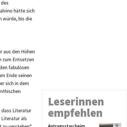
n des
lvino hätte sich
 würde, bis die
er aus den Höhen
ich zum Entsetzen
 den fabulösen
 am Ende seinen
er sich in dem
inthischen
Leserinnen
empfehlen
 dass Literatur
Literatur als
Antragsstau beim
t zu verstehen“.