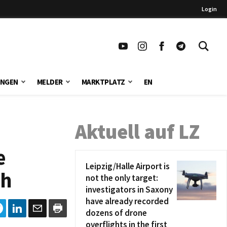
Login
UNGEN
MELDER
MARKTPLATZ
EN
Aktuell auf LZ
e
Leipzig/Halle Airport is
ch
not the only target:
investigators in Saxony
have already recorded
dozens of drone
overflights in the first