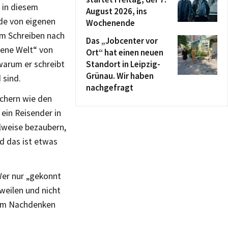
 in diesem
August 2026, ins
de von eigenen
Wochenende
em Schreiben nach
Das „Jobcenter vor
bene Welt“ von
Ort“ hat einen neuen
 warum er schreibt
Standort in Leipzig-
Grünau. Wir haben
 sind.
nachgefragt
üchern wie den
ein Reisender in
hlweise bezaubern,
d das ist etwas
Wer nur „gekonnt
gweilen und nicht
 zum Nachdenken