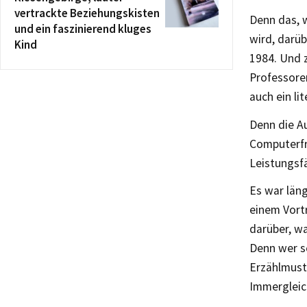
vertrackte Beziehungskisten
Denn das, 
und ein faszinierend kluges
wird, darüb
Kind
1984. Und z
Professoren
auch ein li
Denn die Au
Computerfr
Leistungsf
Es war län
einem Vortr
darüber, w
Denn wer sc
Erzählmust
Immergleic