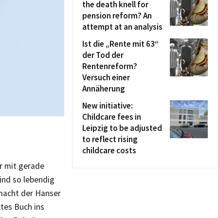
the death knell for
pension reform? An
attempt at an analysis
Ist die „Rente mit 63“
der Tod der
Rentenreform?
Versuch einer
Annäherung
New initiative:
Childcare fees in
Leipzig to be adjusted
to reflect rising
childcare costs
er mit gerade
ind so lebendig
macht der Hanser
ktes Buch ins