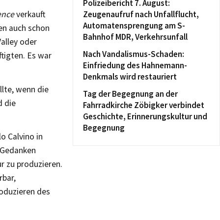
Polizeibericht 7. August:
gence
verkauft
Zeugenaufruf nach Unfallflucht,
Automatensprengung am S-
ten auch schon
Bahnhof MDR, Verkehrsunfall
alley oder
Nach Vandalismus-Schaden:
ftigten. Es war
Einfriedung des Hahnemann-
Denkmals wird restauriert
llte, wenn die
Tag der Begegnung an der
d die
Fahrradkirche Zöbigker verbindet
Geschichte, Erinnerungskultur und
Begegnung
o Calvino in
h Gedanken
r zu produzieren.
rbar,
roduzieren des