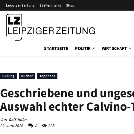
Leipziger Zeitung
Stellenmarkt
Shop
Leipziger Zeitung
STARTSEITE
POLITIK
WIRTSCHAFT
Bildung
Bücher
Topposts
Geschriebene und ungesc
Auswahl echter Calvino-
Von
Ralf Julke
29. Juni 2026
0
225