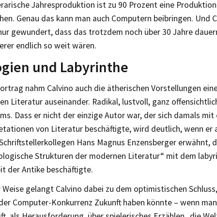
erarische Jahresproduktion ist zu 90 Prozent eine Produktio
hen. Genau das kann man auch Computern beibringen. Und Ca
nur gewundert, dass das trotzdem noch über 30 Jahre dauern
rer endlich so weit wären.
gien und Labyrinthe
Vortrag nahm Calvino auch die ätherischen Vorstellungen ein
 Literatur auseinander. Radikal, lustvoll, ganz offensichtl
ms. Dass er nicht der einzige Autor war, der sich damals mit
etationen von Literatur beschäftigte, wird deutlich, wenn er
Schriftstellerkollegen Hans Magnus Enzensberger erwähnt, d
ologische Strukturen der modernen Literatur“ mit dem labyr
it der Antike beschäftigte.
 Weise gelangt Calvino dabei zu dem optimistischen Schluss,
 der Computer-Konkurrenz Zukunft haben könnte – wenn man 
ift, als Herausforderung, über spielerisches Erzählen „die Wel