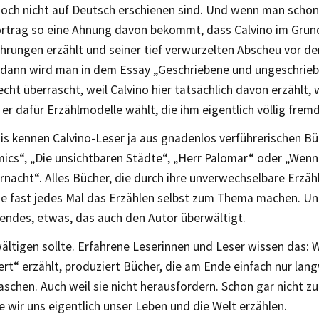
 noch nicht auf Deutsch erschienen sind. Und wenn man schon
ortrag so eine Ahnung davon bekommt, dass Calvino im Grun
ahrungen erzählt und seiner tief verwurzelten Abscheu vor d
 dann wird man in dem Essay „Geschriebene und ungeschrie
echt überrascht, weil Calvino hier tatsächlich davon erzählt,
r dafür Erzählmodelle wählt, die ihm eigentlich völlig fremd
is kennen Calvino-Leser ja aus gnadenlos verführerischen B
cs“, „Die unsichtbaren Städte“, „Herr Palomar“ oder „Wenn 
rnacht“. Alles Bücher, die durch ihre unverwechselbare Erzä
sie fast jedes Mal das Erzählen selbst zum Thema machen. Un
endes, etwas, das auch den Autor überwältigt.
ältigen sollte. Erfahrene Leserinnen und Leser wissen das: 
ert“ erzählt, produziert Bücher, die am Ende einfach nur lan
aschen. Auch weil sie nicht herausfordern. Schon gar nicht
e wir uns eigentlich unser Leben und die Welt erzählen.