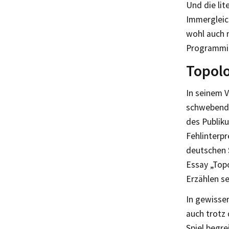
Und die lit
Immergleic
wohl auch 
Programmie
Topolo
In seinem 
schwebenden
des Publiku
Fehlinterpr
deutschen 
Essay „Top
Erzählen se
In gewisser
auch trotz
Spiel begre