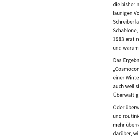
die bisher
launigen V
Schreiberf
Schablone,
1983 erst r
und warum e
Das Ergebn
„Cosmocomi
einer Winte
auch weil 
Überwältig
Oder überw
und routini
mehr überr
darüber, wi