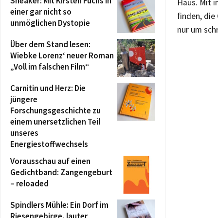
Sneaker: Mit Kirsten Fuchs in
Haus. Mit 
einer gar nicht so
finden, die
unmöglichen Dystopie
nur um sch
Über dem Stand lesen:
Wiebke Lorenz‘ neuer Roman
„Voll im falschen Film“
Carnitin und Herz: Die
jüngere
Forschungsgeschichte zu
einem unersetzlichen Teil
unseres
Energiestoffwechsels
Vorausschau auf einen
Gedichtband: Zangengeburt
– reloaded
Spindlers Mühle: Ein Dorf im
Riesengebirge, lauter