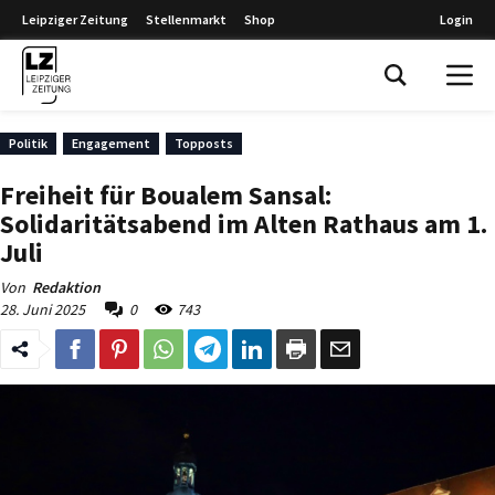
Leipziger Zeitung
Stellenmarkt
Shop
Login
Leipziger Zeitung
Politik
Engagement
Topposts
Freiheit für Boualem Sansal:
Solidaritätsabend im Alten Rathaus am 1.
Juli
Von
Redaktion
28. Juni 2025
0
743