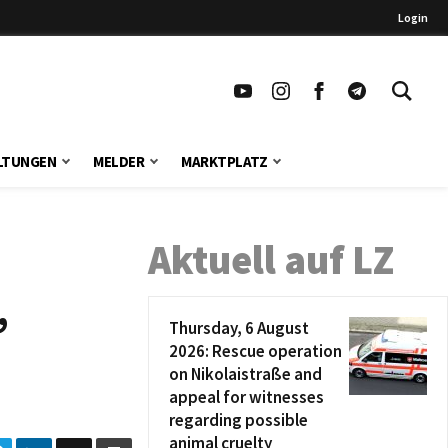
Login
LTUNGEN
MELDER
MARKTPLATZ
Aktuell auf LZ
,
Thursday, 6 August
2026: Rescue operation
on Nikolaistraße and
appeal for witnesses
regarding possible
animal cruelty