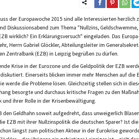
uss der Europawoche 2015 sind alle Interessierten herzlich 
und Diskussionsabend zum Thema "Nullzins, Geldschwemme, 
EZB wirklich? Ein Erklärungsversuch" eingeladen. Das Europa
sehr, Herrn Gabriel Glöckler, Abteilungsleiter im Generalsekret
en Zentralbank (EZB) in Leipzig begrüßen zu dürfen.
nde Krise in der Eurozone und die Geldpolitik der EZB werd
diskutiert. Einerseits blicken immer mehr Menschen auf die E
ie werde die Probleme lösen. Gleichzeitig stellen sich in die
ng besorgte und durchaus kritische Fragen zu den Maßna
 und ihrer Rolle in der Krisenbewältigung.
B den Geldhahn soweit aufgedreht, dass unweigerlich Blase
ie EZB mit ihrer Nullzinspolitik die deutschen Sparer? Ist d
schon längst zum politischen Akteur in der Eurokrise geword