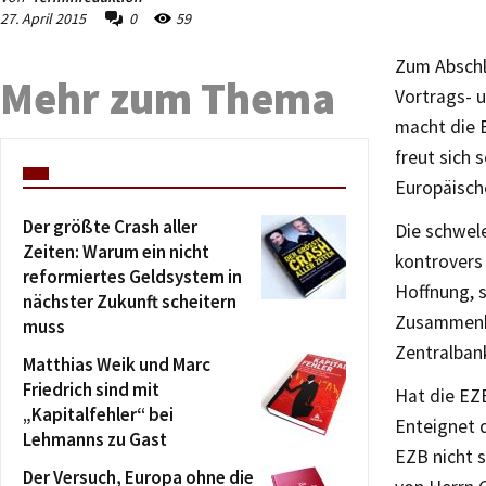
27. April 2015
0
59
Zum Abschl
Mehr zum Thema
Vortrags- 
macht die 
freut sich 
Europäisch
Der größte Crash aller
Die schwele
Zeiten: Warum ein nicht
kontrovers 
reformiertes Geldsystem in
Hoffnung, s
nächster Zukunft scheitern
Zusammenha
muss
Zentralbank
Matthias Weik und Marc
Friedrich sind mit
Hat die EZ
„Kapitalfehler“ bei
Enteignet d
Lehmanns zu Gast
EZB nicht 
Der Versuch, Europa ohne die