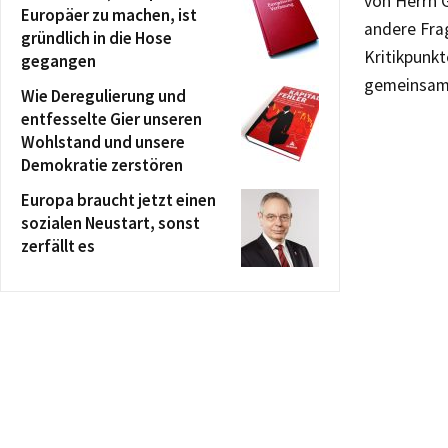
von Herrn G
Europäer zu machen, ist
andere Fra
gründlich in die Hose
Kritikpunkt
gegangen
gemeinsam 
Wie Deregulierung und
entfesselte Gier unseren
Wohlstand und unsere
Demokratie zerstören
Europa braucht jetzt einen
sozialen Neustart, sonst
zerfällt es