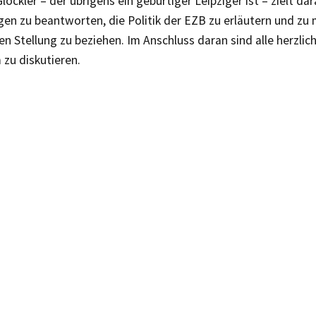
löckler – der übrigens ein gebürtiger Leipziger ist – zielt da
gen zu beantworten, die Politik der EZB zu erläutern und zu
en Stellung zu beziehen. Im Anschluss daran sind alle herzlic
zu diskutieren.