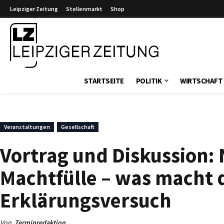
Leipziger Zeitung
Stellenmarkt
Shop
Leipziger Zeitung
STARTSEITE
POLITIK
WIRTSCHAFT
Veranstaltungen
Gesellschaft
Vortrag und Diskussion:
Machtfülle – was macht d
Erklärungsversuch
Von
Terminredaktion