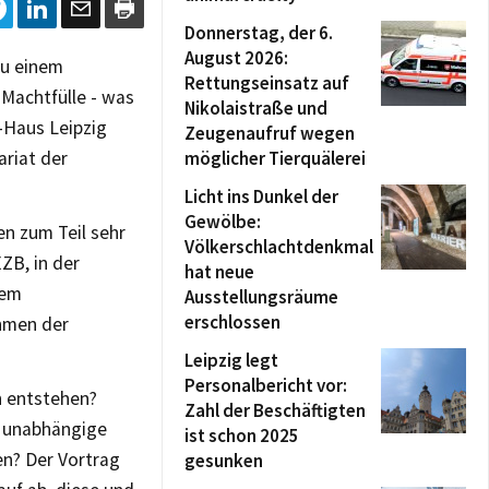
Donnerstag, der 6.
August 2026:
zu einem
Rettungseinsatz auf
Machtfülle - was
Nikolaistraße und
-Haus Leipzig
Zeugenaufruf wegen
ariat der
möglicher Tierquälerei
Licht ins Dunkel der
Gewölbe:
en zum Teil sehr
Völkerschlachtdenkmal
ZB, in der
hat neue
sem
Ausstellungsräume
erschlossen
hmen der
Leipzig legt
Personalbericht vor:
n entstehen?
Zahl der Beschäftigten
ie unabhängige
ist schon 2025
en? Der Vortrag
gesunken