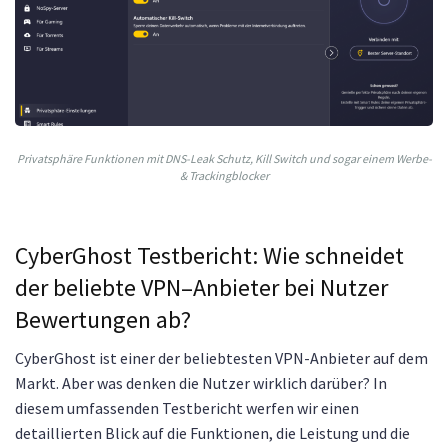
Privatsphäre Funktionen mit DNS-Leak Schutz, Kill Switch und sogar einem Werbe-
& Trackingblocker
Cyber
Ghost
Test
ber
icht
:
W
ie
sch
ne
id
et
der
belie
b
te
VPN
–
An
b
iet
er
be
i
Nut
z
er
Bewertungen
ab
?
CyberGhost ist einer der beliebtesten VPN-Anbieter auf dem
Markt. Aber was denken die Nutzer wirklich darüber? In
diesem umfassenden Testbericht werfen wir einen
detaillierten Blick auf die Funktionen, die Leistung und die