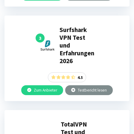
Surfshark
VPN Test
3
und
Erfahrungen
2026
4.5
Zum Anbieter
Testbericht lesen
TotalVPN
Test und