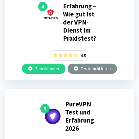
Erfahrung –
4
Wie gut ist
der VPN-
Dienst im
Praxistest?
4.5
Zum Anbieter
Testbericht lesen
PureVPN
5
Test und
Erfahrung
2026