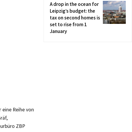
A drop in the ocean for
Leipzig’s budget: the
tax on second homes is
set to rise from 1
January
 eine Reihe von
räf,
ieurbüro ZBP