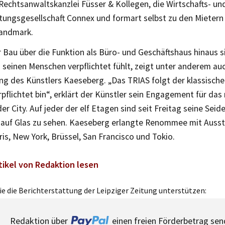
Rechtsanwaltskanzlei Füsser & Kollegen, die Wirtschafts- un
tungsgesellschaft Connex und formart selbst zu den Mietern
Landmark.
 Bau über die Funktion als Büro- und Geschäftshaus hinaus s
 seinen Menschen verpflichtet fühlt, zeigt unter anderem au
ng des Künstlers Kaeseberg. „Das TRIAS folgt der klassisch
rpflichtet bin“, erklärt der Künstler sein Engagement für da
r City. Auf jeder der elf Etagen sind seit Freitag seine Seid
auf Glas zu sehen. Kaeseberg erlangte Renommee mit Ausst
is, New York, Brüssel, San Francisco und Tokio.
tikel von Redaktion lesen
e die Berichterstattung der Leipziger Zeitung unterstützen:
Redaktion über
einen freien Förderbetrag sen