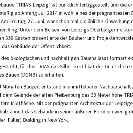
äude "TRIAS-Leipzig" ist pünktlich fertiggestellt und die e
nmäßig ab Anfang Juli 2014 in wohl eines der prägnantesten
. Am Freitag, 27. Juni, war schon mal die übliche Einweihun
her-Ring. Unter dem Beisein von Leipzigs Oberbürgermeiste
en 350 Gästen präsentierte der Bauherr und Projektentwickl
 das Gebäude der Öffentlichkeit.
 des ökologischen und nachhaltigen Bauens lässt formart ex
estrebt, für das TRIAS das Silber-Zertifikat der Deutschen Ge
es Bauen (DGNB) zu erhalten.
9 Monaten Bauzeit entstand in unmittelbarer Nachbarschaft
f dem Gelände der alten Pleißenburg das 39 Meter hohe TRIA
ern Mietfläche. Mit der prägnanten Architektur der Leipzige
chulz ähnelt das Gebäude in seiner äußeren Form ein wenig
der: Fuller) Building in New York.