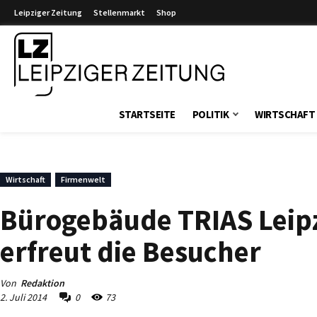
Leipziger Zeitung
Stellenmarkt
Shop
Leipziger Zeitung
STARTSEITE
POLITIK
WIRTSCHAFT
Wirtschaft
Firmenwelt
Bürogebäude TRIAS Leipzi
erfreut die Besucher
Von
Redaktion
2. Juli 2014
0
73