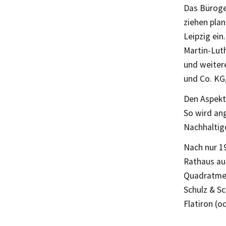
Das Bürogeb
ziehen pla
Leipzig ein
Martin-Lut
und weiter
und Co. KG,
Den Aspekt
So wird ang
Nachhaltig
Nach nur 1
Rathaus au
Quadratmet
Schulz & S
Flatiron (o