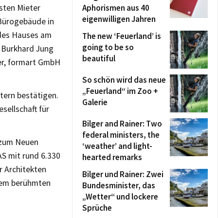
rsten Mieter
Aphorismen aus 40
eigenwilligen Jahren
 Bürogebäude in
g des Hauses am
The new ‘Feuerland’ is
going to be so
r Burkhard Jung
beautiful
er, formart GmbH
So schön wird das neue
„Feuerland“ im Zoo +
tern bestätigen.
Galerie
sellschaft für
Bilger and Rainer: Two
federal ministers, the
 zum Neuen
‘weather’ and light-
S mit rund 6.330
hearted remarks
r Architekten
Bilger und Rainer: Zwei
 dem berühmten
Bundesminister, das
„Wetter“ und lockere
Sprüche