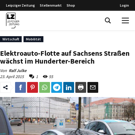
Leipziger Zeitung
Stellenmarkt
Shop
Login
Leipziger Zeitung
Wirtschaft
Mobilität
Elektroauto-Flotte auf Sachsens Straßen
wächst im Hunderter-Bereich
Von
Ralf Julke
23. April 2015
1
55