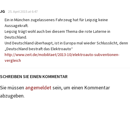
says:
JG
25. April 2015 at 6:47
Ein in München zugelassenes Fahrzeug hat für Leipzig keine
Aussagekraft.
Leipzig trägt wohl auch bei diesem Thema die rote Laterne in
Deutschland.
Und Deutschland überhaupt, ist in Europa mal wieder Schlusslicht, denn
„Deutschland bestraft das Elektroauto“
http://www.zeit.de/mobilitaet/2013-10/elektroauto-subventionen-
vergleich
SCHREIBEN SIE EINEN KOMMENTAR
Sie müssen
angemeldet
sein, um einen Kommentar
abzugeben.