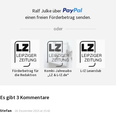
Ralf Julke über
einen freien Förderbetrag senden.
oder
Förderbetrag für
Kombi-Jahresabo
L-IZ Leserclub
die Redaktion
„LZ & L-IZ.de“
Es gibt 3 Kommentare
says:
Stefan
18. Dezember 2015 at 15:42