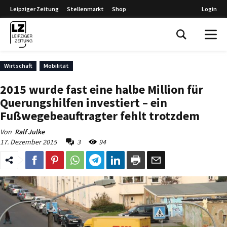
Leipziger Zeitung
Stellenmarkt
Shop
Login
Leipziger Zeitung
Wirtschaft
Mobilität
2015 wurde fast eine halbe Million für
Querungshilfen investiert – ein
Fußwegebeauftragter fehlt trotzdem
Von
Ralf Julke
17. Dezember 2015
3
94