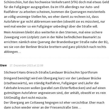
Schönschön, hat das hochweise Verkehrsamt (VTA) doch mal etwas Geld
für die Fußgänger ausgegeben. Da im VTA allerdings nur Auto- und
Radfahrer zu arbeiten scheinen, kommen die Querungen meistenteils
an völlig unsinnige Stellen hin, wo eher damit zu rechnen ist, dass
Autofahrer gar nicht abbremsen werden (obwohl sie es müssten), nur
weil mal wieder so ein Fußgänger unbedingt über die Straße will.
Mein Ansinnen bleibt also weiterhin in den Sternen, mal eine sichere
Zuwegung vom Listplatz zum in der Nähe befindlichen Baumarkt zu
errichten: nämlich eine Querung der Brandenburger Straße nahe der B2,
wo sie von der Berliner Brücke brettern und ganz plötzlich nach rechts
abbiegen…
says:
Uwe
17. Dezember 2015 at 12:08
Stichwort Hans-Driesch-Straße/Landauer Brücke/Am Sportforum
Dringend benötigt wird ein Übergang kurz vor der Landauer Brücke
(stadtauswärts), wo ständig Radfahrer, Fußgänger und Läufer die
Fahrbahn kreuzen wollen (parallel zum Elsterflutbecken) und auf einen
gutmütigen Autofahrer angewiesen sind, der anhält, obwohl er es rein
StVOmäßig dort nicht müsste.
Der Übergang am Cottaweg hingegen ist eher verzichtbar. Eher mach
dann schon wieder einer an der Friesenstraße Sinn…